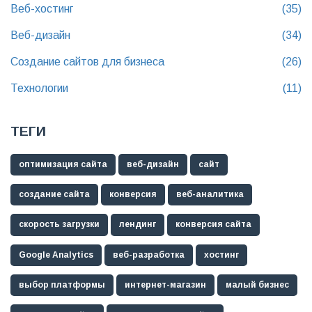
Веб-хостинг
(35)
Веб-дизайн
(34)
Создание сайтов для бизнеса
(26)
Технологии
(11)
ТЕГИ
оптимизация сайта
веб-дизайн
сайт
создание сайта
конверсия
веб-аналитика
скорость загрузки
лендинг
конверсия сайта
Google Analytics
веб-разработка
хостинг
выбор платформы
интернет-магазин
малый бизнес