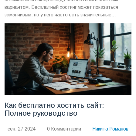
вариантом. Бесплатный хостинг может показаться
заманчивым, но у него часто есть значительные
ограничения в функционале и поддержке
пользователей. Платный хостинг предоставляет
больше ресурсов и гибкости, что позволяет лучше
управлять проектом и обеспечить его стабильную
работу. Статья рассматривает основные различия,
преимущества и недостатки каждого из видов хостинга,
помогая читателям сделать осознанный выбор.
Как бесплатно хостить сайт:
Полное руководство
сен, 27 2024
0 Комментарии
Никита Романов