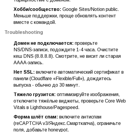
Хобби/сообщество:
Google Sites/Notion public.
Меньше поддержки, проще обновлять контент
вместе с командой.
Troubleshooting
Домен не подключается:
проверьте
NS/DNS‑записи, подождите 1-4 часа. Очистите
кеш DNS (8.8.8.8). Смотрите, не висит ли старая
AAAA‑запись.
Нет SSL:
включите автоматический сертификат в
панели (Cloudflare «Flexible/Full»), дождитесь
выпуска - обычно до 30 минут.
Тяжело грузится:
оптимизируйте изображения,
отключите тяжёлые виджеты, проверьте Core Web
Vitals в Lighthouse/Pagespeed.
Форма шлёт спам:
включите антиспам
(reCAPTCHA v3/Яндекс.Смарткапча), ограничьте
поля, добавьте honeypot.