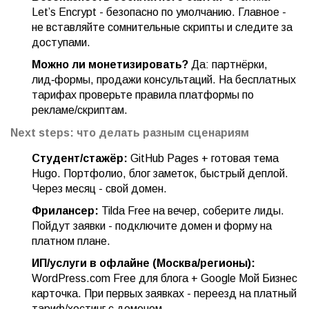
Let’s Encrypt - безопасно по умолчанию. Главное -
не вставляйте сомнительные скрипты и следите за
доступами.
Можно ли монетизировать?
Да: партнёрки,
лид‑формы, продажи консультаций. На бесплатных
тарифах проверьте правила платформы по
рекламе/скриптам.
Next steps: что делать разным сценариям
Студент/стажёр:
GitHub Pages + готовая тема
Hugo. Портфолио, блог заметок, быстрый деплой.
Через месяц - свой домен.
Фрилансер:
Tilda Free на вечер, соберите лиды.
Пойдут заявки - подключите домен и форму на
платном плане.
ИП/услуги в офлайне (Москва/регионы):
WordPress.com Free для блога + Google Мой Бизнес
карточка. При первых заявках - переезд на платный
тариф/хостинг с доменом.