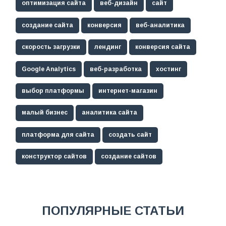
оптимизация сайта
веб-дизайн
сайт
создание сайта
конверсия
веб-аналитика
скорость загрузки
лендинг
конверсия сайта
Google Analytics
веб-разработка
хостинг
выбор платформы
интернет-магазин
малый бизнес
аналитика сайта
платформа для сайта
создать сайт
конструктор сайтов
создание сайтов
ПОПУЛЯРНЫЕ СТАТЬИ