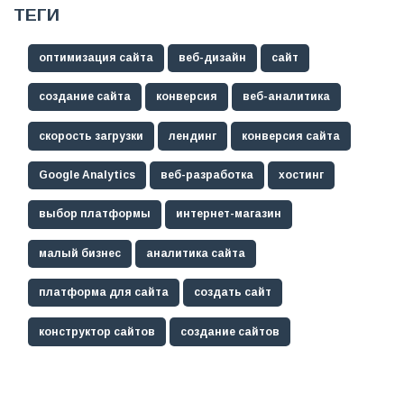
ТЕГИ
оптимизация сайта
веб-дизайн
сайт
создание сайта
конверсия
веб-аналитика
скорость загрузки
лендинг
конверсия сайта
Google Analytics
веб-разработка
хостинг
выбор платформы
интернет-магазин
малый бизнес
аналитика сайта
платформа для сайта
создать сайт
конструктор сайтов
создание сайтов