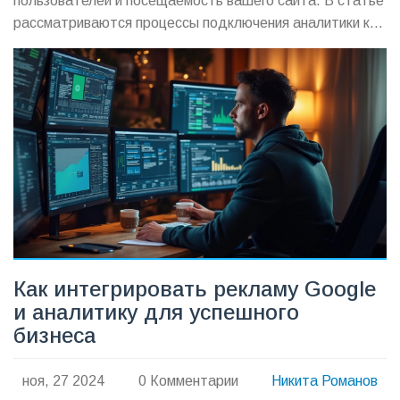
пользователей и посещаемость вашего сайта. В статье
рассматриваются процессы подключения аналитики к
Google Сайтам, обсуждаются преимущества
использования аналитических инструментов и
приводятся советы для улучшения анализа данных.
Узнайте, как эффективно внедрять Google Analytics на
свой сайт и делать данные более полезными.
Как интегрировать рекламу Google
и аналитику для успешного
бизнеса
ноя, 27 2024
0 Комментарии
Никита Романов