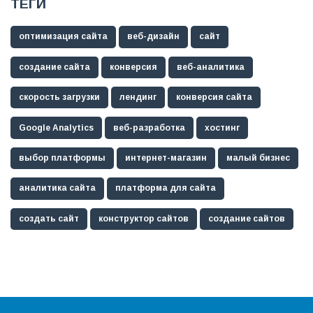
ТЕГИ
оптимизация сайта
веб-дизайн
сайт
создание сайта
конверсия
веб-аналитика
скорость загрузки
лендинг
конверсия сайта
Google Analytics
веб-разработка
хостинг
выбор платформы
интернет-магазин
малый бизнес
аналитика сайта
платформа для сайта
создать сайт
конструктор сайтов
создание сайтов