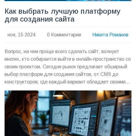
Как выбрать лучшую платформу
для создания сайта
ноя, 15 2024
0 Комментарии
Никита Романов
Вопрос, на чем проще всего сделать сайт, волнует
многих, кто собирается выйти в онлайн-пространство со
своим проектом. Сегодня рынок предлагает обширный
выбор платформ для создания сайтов, от CMS до
конструкторов, где каждый вариант обладает своими
плюсами и минусами. В этой статье мы рассмотрим
популярные платформы и их особенности, чтобы
помочь вам выбрать подходящий инструмент. Вы
узнаете, какие навыки вам понадобятся, преимущества
различных решений, а также получите практические
советы по экономии времени и ресурсов.