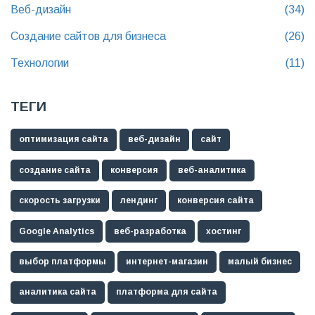
Веб-дизайн
(34)
Создание сайтов для бизнеса
(26)
Технологии
(11)
ТЕГИ
оптимизация сайта
веб-дизайн
сайт
создание сайта
конверсия
веб-аналитика
скорость загрузки
лендинг
конверсия сайта
Google Analytics
веб-разработка
хостинг
выбор платформы
интернет-магазин
малый бизнес
аналитика сайта
платформа для сайта