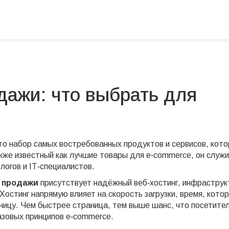
дажи: что выбрать для
то набор самых востребованных продуктов и сервисов, кот
акже известный как
лучшие товары для e‑commerce
, он служ
огов и IT‑специалистов.
я продажи
присутствует надёжный
веб‑хостинг
,
инфраструк
 Хостинг напрямую влияет на
скорость загрузки
,
время, кото
ницу
. Чем быстрее страница, тем выше шанс, что посетите
базовых принципов e‑commerce.