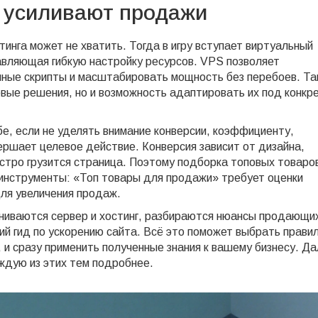
 усиливают продажи
инга может не хватить. Тогда в игру вступает
виртуальный
авляющая гибкую настройку ресурсов
. VPS позволяет
нные скрипты и масштабировать мощность без перебоев. Та
овые решения, но и возможность адаптировать их под конкр
бе, если не уделять внимание
конверсии
,
коэффициенту,
вершает целевое действие
. Конверсия зависит от дизайна,
быстро грузится страница. Поэтому подборка топовых товаро
 инструменты: «Топ товары для продажи» требует оценки
ля увеличения продаж.
авниваются сервер и хостинг, разбираются нюансы продающи
кий гид по ускорению сайта. Всё это поможет выбрать прави
, и сразу применить полученные знания к вашему бизнесу. Д
ждую из этих тем подробнее.