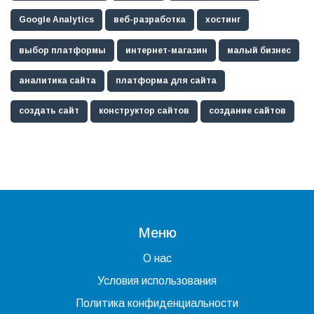
Google Analytics
веб-разработка
хостинг
выбор платформы
интернет-магазин
малый бизнес
аналитика сайта
платформа для сайта
создать сайт
конструктор сайтов
создание сайтов
Меню
О нас
Условия использования
Политика конфиденциальности