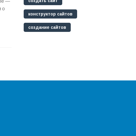
создать сайт
ное —
и о
конструктор сайтов
создание сайтов