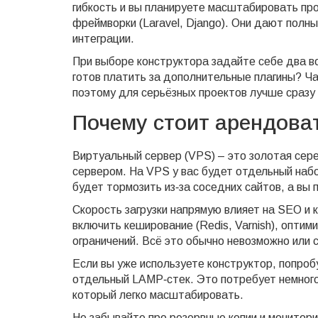
гибкость и вы планируете масштабировать про
фреймворки (Laravel, Django). Они дают пол
интеграции.
При выборе конструктора задайте себе два во
готов платить за дополнительные плагины? Ч
поэтому для серьёзных проектов лучше сразу
Почему стоит арендова
Виртуальный сервер (VPS) – это золотая сер
сервером. На VPS у вас будет отдельный набо
будет тормозить из‑за соседних сайтов, а вы
Скорость загрузки напрямую влияет на SEO и
включить кеширование (Redis, Varnish), опти
ограничений. Всё это обычно невозможно или 
Если вы уже используете конструктор, попроб
отдельный LAMP‑стек. Это потребует немного
который легко масштабировать.
Не забывайте про резервные копии и монитор