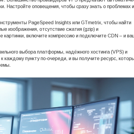
ки. Настройте оповещения, чтобы сразу знать о проблемах 
инструменты PageSpeed Insights или GTmetrix, чтобы найти
е изображения, отсутствие сжатия (gzip) и
те картинки, включите компрессию и подключите CDN – и ва
ильного выбора платформы, надёжного хостинга (VPS) и
к каждому пункту по‑очереди, и вы получите ресурс, котор
темы.