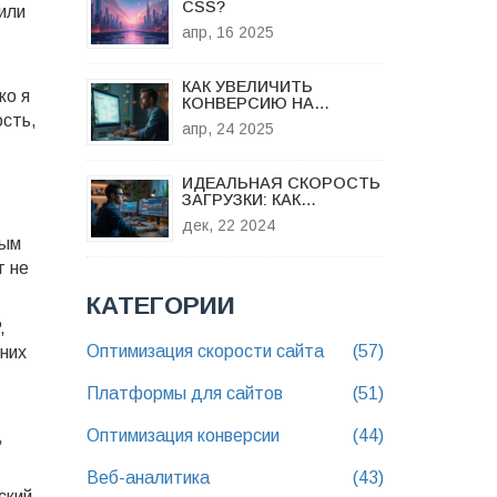
CSS?
или
апр, 16 2025
КАК УВЕЛИЧИТЬ
ко я
КОНВЕРСИЮ НА
ость,
ЛЕНДИНГЕ: ПРОСТЫЕ
апр, 24 2025
ПРИЕМЫ И БЫСТРЫЕ
РЕЗУЛЬТАТЫ
ИДЕАЛЬНАЯ СКОРОСТЬ
ЗАГРУЗКИ: КАК
УЛУЧШИТЬ
дек, 22 2024
ПРОИЗВОДИТЕЛЬНОСТЬ
ным
ВАШЕГО САЙТА
т не
КАТЕГОРИИ
,
Оптимизация скорости сайта
(57)
шних
Платформы для сайтов
(51)
Оптимизация конверсии
(44)
,
Веб-аналитика
(43)
ский