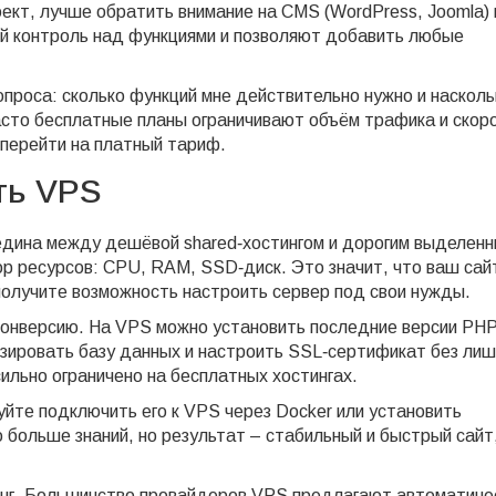
ект, лучше обратить внимание на CMS (WordPress, Joomla) 
ный контроль над функциями и позволяют добавить любые
проса: сколько функций мне действительно нужно и насколь
асто бесплатные планы ограничивают объём трафика и скор
 перейти на платный тариф.
ть VPS
едина между дешёвой shared‑хостингом и дорогим выделен
р ресурсов: CPU, RAM, SSD‑диск. Это значит, что ваш сай
 получите возможность настроить сервер под свои нужды.
 конверсию. На VPS можно установить последние версии PHP
мизировать базу данных и настроить SSL‑сертификат без ли
сильно ограничено на бесплатных хостингах.
уйте подключить его к VPS через Docker или установить
 больше знаний, но результат – стабильный и быстрый сайт
инг. Большинство провайдеров VPS предлагают автоматиче