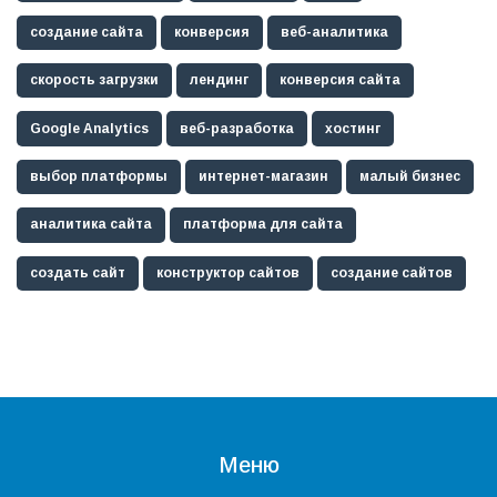
создание сайта
конверсия
веб-аналитика
скорость загрузки
лендинг
конверсия сайта
Google Analytics
веб-разработка
хостинг
выбор платформы
интернет-магазин
малый бизнес
аналитика сайта
платформа для сайта
создать сайт
конструктор сайтов
создание сайтов
Меню