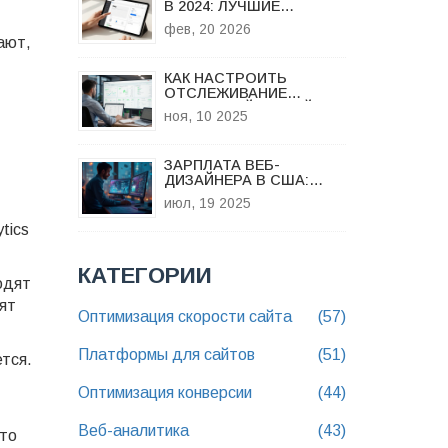
В 2024: ЛУЧШИЕ
ПЛАТФОРМЫ ДЛЯ
фев, 20 2026
СОЗДАНИЯ САЙТОВ
ают,
КАК НАСТРОИТЬ
ОТСЛЕЖИВАНИЕ
КОНВЕРСИЙ НА САЙТЕ:
ноя, 10 2025
ПОШАГОВОЕ
РУКОВОДСТВО ДЛЯ
БИЗНЕСА
ЗАРПЛАТА ВЕБ-
ДИЗАЙНЕРА В США:
СТАТИСТИКА, ФАКТОРЫ
июл, 19 2025
И СОВЕТЫ ПО РАБОТЕ
tics
КАТЕГОРИИ
одят
дят
Оптимизация скорости сайта
(57)
Платформы для сайтов
(51)
ется.
Оптимизация конверсии
(44)
Веб-аналитика
(43)
что