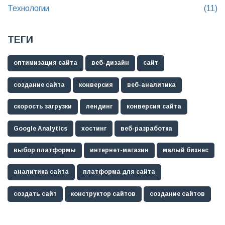
Технологии
(11)
ТЕГИ
оптимизация сайта
веб-дизайн
сайт
создание сайта
конверсия
веб-аналитика
скорость загрузки
лендинг
конверсия сайта
Google Analytics
хостинг
веб-разработка
выбор платформы
интернет-магазин
малый бизнес
аналитика сайта
платформа для сайта
создать сайт
конструктор сайтов
создание сайтов