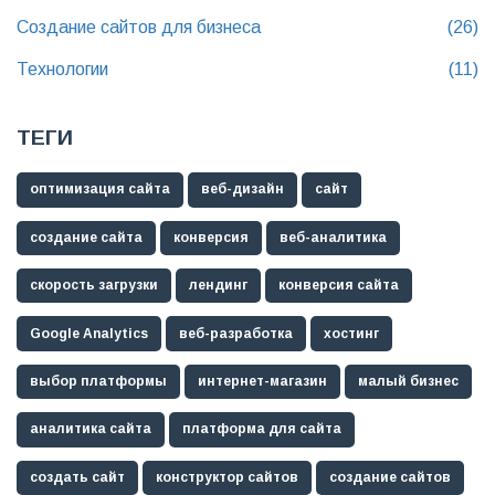
Создание сайтов для бизнеса
(26)
Технологии
(11)
ТЕГИ
оптимизация сайта
веб-дизайн
сайт
создание сайта
конверсия
веб-аналитика
скорость загрузки
лендинг
конверсия сайта
Google Analytics
веб-разработка
хостинг
выбор платформы
интернет-магазин
малый бизнес
аналитика сайта
платформа для сайта
создать сайт
конструктор сайтов
создание сайтов