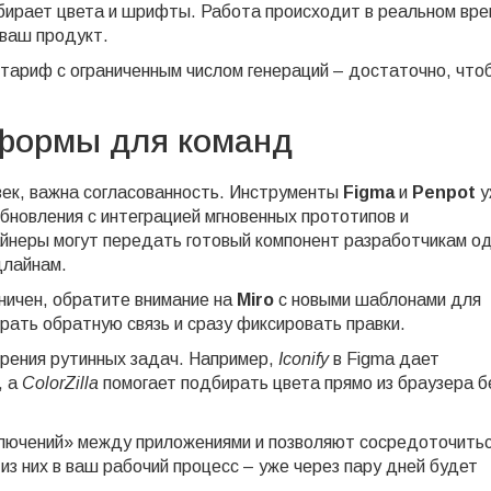
бирает цвета и шрифты. Работа происходит в реальном вре
 ваш продукт.
тариф с ограниченным числом генераций – достаточно, что
формы для команд
век, важна согласованность. Инструменты
Figma
и
Penpot
у
обновления с интеграцией мгновенных прототипов и
айнеры могут передать готовый компонент разработчикам о
длайнам.
ничен, обратите внимание на
Miro
с новыми шаблонами для
ать обратную связь и сразу фиксировать правки.
корения рутинных задач. Например,
Iconify
в Figma дает
, а
ColorZilla
помогает подбирать цвета прямо из браузера б
лючений» между приложениями и позволяют сосредоточитьс
из них в ваш рабочий процесс – уже через пару дней будет