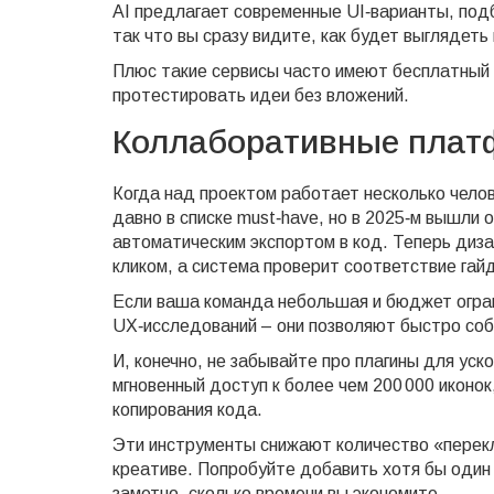
AI предлагает современные UI‑варианты, под
так что вы сразу видите, как будет выглядеть
Плюс такие сервисы часто имеют бесплатный 
протестировать идеи без вложений.
Коллаборативные плат
Когда над проектом работает несколько чело
давно в списке must‑have, но в 2025‑м вышли 
автоматическим экспортом в код. Теперь диз
кликом, а система проверит соответствие гай
Если ваша команда небольшая и бюджет огра
UX‑исследований – они позволяют быстро собр
И, конечно, не забывайте про плагины для ус
мгновенный доступ к более чем 200 000 иконок
копирования кода.
Эти инструменты снижают количество «перек
креативе. Попробуйте добавить хотя бы один 
заметно, сколько времени вы экономите.