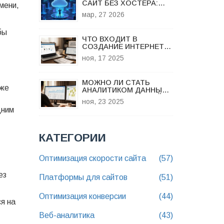
САЙТ БЕЗ ХОСТЕРА:
мени,
БЕСПЛАТНЫЕ
мар, 27 2026
АЛЬТЕРНАТИВЫ И
РЕШЕНИЯ
бы
ЧТО ВХОДИТ В
СОЗДАНИЕ ИНТЕРНЕТ-
МАГАЗИНА:
ноя, 17 2025
ПОШАГОВЫЙ РАЗБОР
ОТ ИДЕИ ДО ПРОДАЖ
МОЖНО ЛИ СТАТЬ
же
АНАЛИТИКОМ ДАННЫХ
С НУЛЯ: ПОШАГОВЫЙ
ноя, 23 2025
ПУТЬ БЕЗ ОПЫТА
дним
КАТЕГОРИИ
Оптимизация скорости сайта
(57)
ез
Платформы для сайтов
(51)
Оптимизация конверсии
(44)
я на
Веб-аналитика
(43)