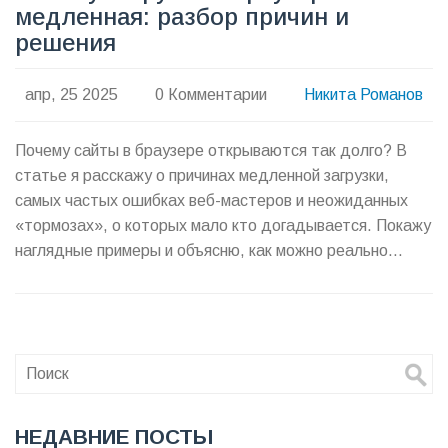
медленная: разбор причин и
решения
апр, 25 2025
0 Комментарии
Никита Романов
Почему сайты в браузере открываются так долго? В
статье я расскажу о причинах медленной загрузки,
самых частых ошибках веб-мастеров и неожиданных
«тормозах», о которых мало кто догадывается. Покажу
наглядные примеры и объясню, как можно реально
ускорить работу сайта. Также поделюсь проверенными
советами и хитростями, которые помогут вам выжать
больше скорости практически из любого браузера. Всё
без воды — только решения и полезные факты.
НЕДАВНИЕ ПОСТЫ