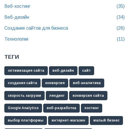
Веб-хостинг
(35)
Веб-дизайн
(34)
Создание сайтов для бизнеса
(26)
Технологии
(11)
ТЕГИ
оптимизация сайта
веб-дизайн
сайт
создание сайта
конверсия
веб-аналитика
скорость загрузки
лендинг
конверсия сайта
Google Analytics
веб-разработка
хостинг
выбор платформы
интернет-магазин
малый бизнес