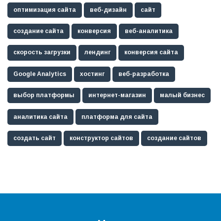
оптимизация сайта
веб-дизайн
сайт
создание сайта
конверсия
веб-аналитика
скорость загрузки
лендинг
конверсия сайта
Google Analytics
хостинг
веб-разработка
выбор платформы
интернет-магазин
малый бизнес
аналитика сайта
платформа для сайта
создать сайт
конструктор сайтов
создание сайтов