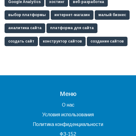
Google Analytics
хостинг
веб-разработка
выбор платформы
интернет-магазин
малый бизнес
аналитика сайта
платформа для сайта
создать сайт
конструктор сайтов
создание сайтов
Меню
О нас
Условия использования
Политика конфиденциальности
ФЗ-152