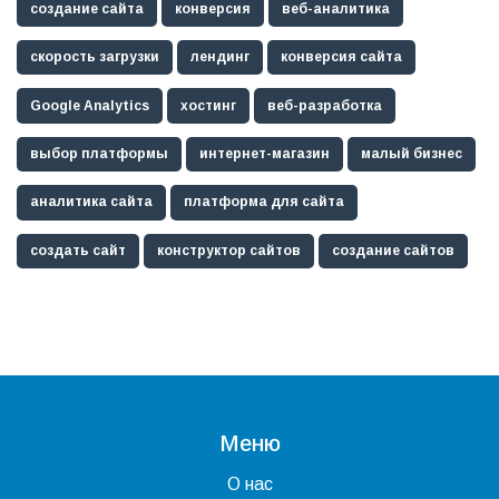
создание сайта
конверсия
веб-аналитика
скорость загрузки
лендинг
конверсия сайта
Google Analytics
хостинг
веб-разработка
выбор платформы
интернет-магазин
малый бизнес
аналитика сайта
платформа для сайта
создать сайт
конструктор сайтов
создание сайтов
Меню
О нас