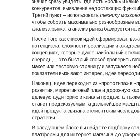
значит сразу увидеть, где есть «боль» и каки
конкурентов
,
выявление недостающих функций
Третий пункт – использовать
технику мозгов
чтобы собрать максимально разнообразные ва
анализа рынка, а анализ рынка базируется на 
После того как список идей сформирован, важ
потенциала, сложности реализации и ожидае
концепциях, которые дают наибольший отклик
очередь, – это быстрый способ проверить ги
макет или тестовую страницу и запускаете н
показатели вызывают интерес, идея переход
Наконец, идея переходит из «прототипа» в «
развития, маркетинговый план и дорожную ка
целевую аудиторию и каналы продаж, а также 
станет предсказуемым, а дальнейшее масштаб
идей продукта связана с клиентским исследов
стратегии.
В следующем блоке вы найдёте подборку стат
платформы для интернет‑магазина до ускорен