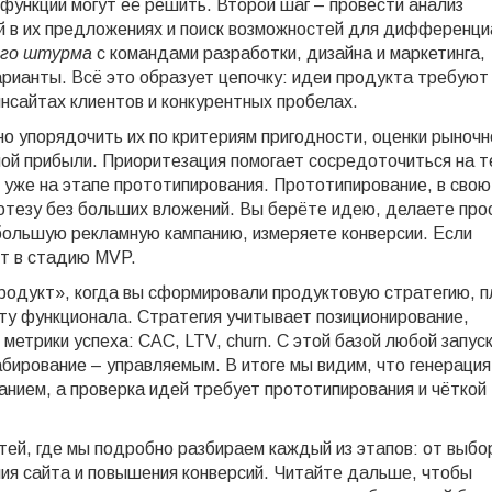
е функции могут её решить. Второй шаг – провести
анализ
 в их предложениях и поиск возможностей для дифференци
ого штурма
с командами разработки, дизайна и маркетинга,
рианты. Всё это образует цепочку: идеи продукта требуют
инсайтах клиентов и конкурентных пробелах.
но упорядочить их по критериям
пригодности
,
оценки рыночн
мой прибыли
. Приоритезация помогает сосредоточиться на т
 уже на этапе прототипирования. Прототипирование, в свою
потезу без больших вложений. Вы берёте идею, делаете про
ебольшую рекламную кампанию, измеряете конверсии. Если
ит в стадию MVP.
продукт», когда вы сформировали
продуктовую стратегию
,
п
рту функционала
. Стратегия учитывает позиционирование,
метрики успеха: CAC, LTV, churn. С этой базой любой запус
ирование – управляемым. В итоге мы видим, что генерация
анием, а проверка идей требует прототипирования и чёткой
ей, где мы подробно разбираем каждый из этапов: от выбо
ия сайта и повышения конверсий. Читайте дальше, чтобы