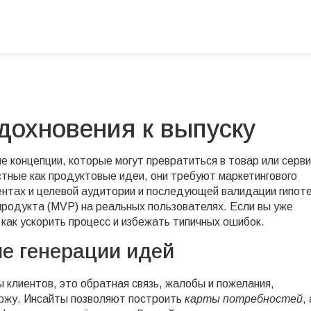
вдохновения к выпуску
е концепции, которые могут превратиться в товар или серви
стные как
продуктовые идеи
, они требуют
маркетингового
ентах и целевой аудитории
и последующей
валидации гипот
продукта (MVP) на реальных пользователях
. Если вы уже
 как ускорить процесс и избежать типичных ошибок.
е генерации идей
ы клиентов
,
это обратная связь, жалобы и пожелания,
ержу
. Инсайты позволяют построить
карты потребностей
, 