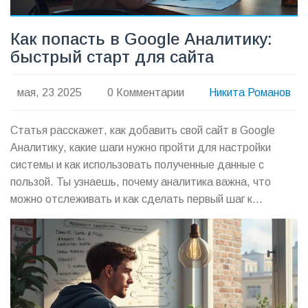
Как попасть в Google Аналитику:
быстрый старт для сайта
мая, 23 2025
0 Комментарии
Никита Романов
Статья расскажет, как добавить свой сайт в Google
Аналитику, какие шаги нужно пройти для настройки
системы и как использовать полученные данные с
пользой. Ты узнаешь, почему аналитика важна, что
можно отслеживать и как сделать первый шаг к
пониманию поведения аудитории. Приведу пошаговую
инструкцию, разберём возможные ошибки и полезные
советы, чтобы не запутаться. А ещё расскажу, на что
стоит обратить внимание при работе со статистикой
впервые. После прочтения у тебя уже не останется
вопросов, с чего вообще начать.