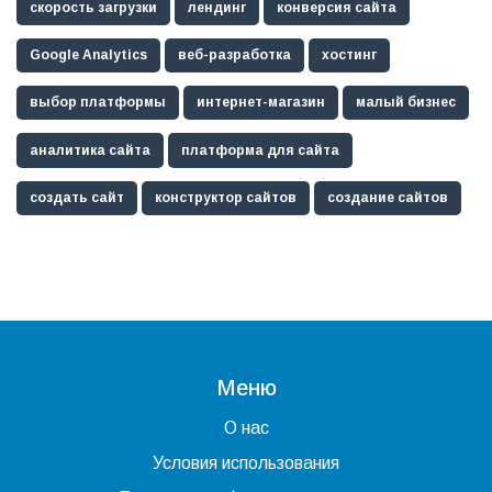
скорость загрузки
лендинг
конверсия сайта
Google Analytics
веб-разработка
хостинг
выбор платформы
интернет-магазин
малый бизнес
аналитика сайта
платформа для сайта
создать сайт
конструктор сайтов
создание сайтов
Меню
О нас
Условия использования