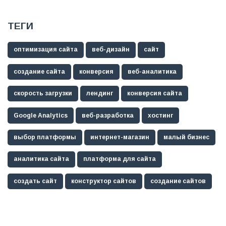
ТЕГИ
оптимизация сайта
веб-дизайн
сайт
создание сайта
конверсия
веб-аналитика
скорость загрузки
лендинг
конверсия сайта
Google Analytics
веб-разработка
хостинг
выбор платформы
интернет-магазин
малый бизнес
аналитика сайта
платформа для сайта
создать сайт
конструктор сайтов
создание сайтов