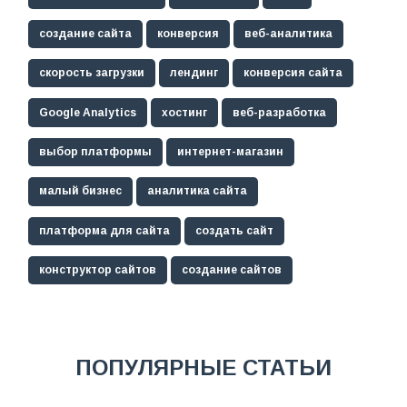
создание сайта
конверсия
веб-аналитика
скорость загрузки
лендинг
конверсия сайта
Google Analytics
хостинг
веб-разработка
выбор платформы
интернет-магазин
малый бизнес
аналитика сайта
платформа для сайта
создать сайт
конструктор сайтов
создание сайтов
ПОПУЛЯРНЫЕ СТАТЬИ