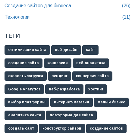
Создание сайтов для бизнеса
(26)
Технологии
(11)
ТЕГИ
оптимизация сайта
веб-дизайн
сайт
создание сайта
конверсия
веб-аналитика
скорость загрузки
лендинг
конверсия сайта
Google Analytics
веб-разработка
хостинг
выбор платформы
интернет-магазин
малый бизнес
аналитика сайта
платформа для сайта
создать сайт
конструктор сайтов
создание сайтов