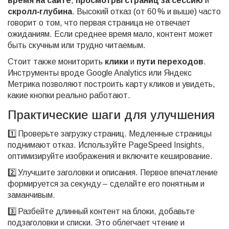
время на сайте
,
просмотры страниц за сессию
и
скролл‑глубина
. Высокий отказ (от 60 % и выше) часто
говорит о том, что первая страница не отвечает
ожиданиям. Если среднее время мало, контент может
быть скучным или трудно читаемым.
Стоит также мониторить
клики
и
пути переходов
.
Инструменты вроде Google Analytics или Яндекс
Метрика позволяют построить карту кликов и увидеть,
какие кнопки реально работают.
Практические шаги для улучшения
1️⃣ Проверьте загрузку страниц. Медленные страницы
поднимают отказ. Используйте PageSpeed Insights,
оптимизируйте изображения и включите кеширование.
2️⃣ Улучшите заголовки и описания. Первое впечатление
формируется за секунду – сделайте его понятным и
заманчивым.
3️⃣ Разбейте длинный контент на блоки, добавьте
подзаголовки и списки. Это облегчает чтение и