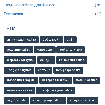
Создание сайтов для бизнеса
(26)
Технологии
(11)
ТЕГИ
оптимизация сайта
веб-дизайн
сайт
создание сайта
конверсия
веб-аналитика
скорость загрузки
лендинг
конверсия сайта
Google Analytics
хостинг
веб-разработка
выбор платформы
интернет-магазин
малый бизнес
аналитика сайта
платформа для сайта
создать сайт
конструктор сайтов
создание сайтов