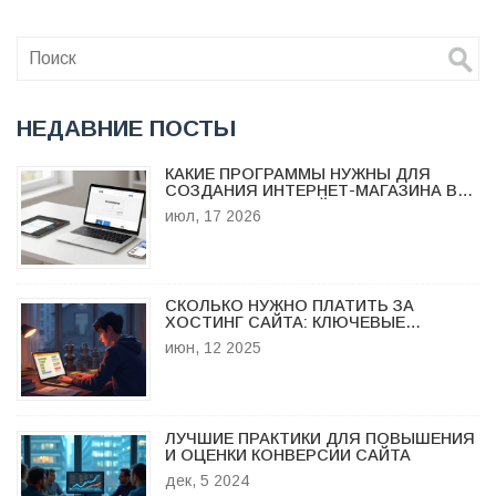
НЕДАВНИЕ ПОСТЫ
КАКИЕ ПРОГРАММЫ НУЖНЫ ДЛЯ
СОЗДАНИЯ ИНТЕРНЕТ-МАГАЗИНА В
2026 ГОДУ: ПОЛНЫЙ СПИСОК
июл, 17 2026
ИНСТРУМЕНТОВ
СКОЛЬКО НУЖНО ПЛАТИТЬ ЗА
ХОСТИНГ САЙТА: КЛЮЧЕВЫЕ
РАСХОДЫ И НЮАНСЫ
июн, 12 2025
ЛУЧШИЕ ПРАКТИКИ ДЛЯ ПОВЫШЕНИЯ
И ОЦЕНКИ КОНВЕРСИИ САЙТА
дек, 5 2024