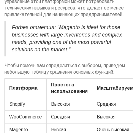
управление этой платформой может потребовать
технических навыков и ресурсов, что делает ее менее
привлекательной для начинающих предпринимателей.
Forbes отметил: "Magento is ideal for those
businesses with large inventories and complex
needs, providing one of the most powerful
solutions on the market."
Чтобы помочь вам определиться с выбором, приведем
небольшую таблицу сравнения основных функций:
Простота
Платформа
Масштабируем
использования
Shopify
Высокая
Средняя
WooCommerce
Средняя
Высокая
Magento
Низкая
Очень высокая