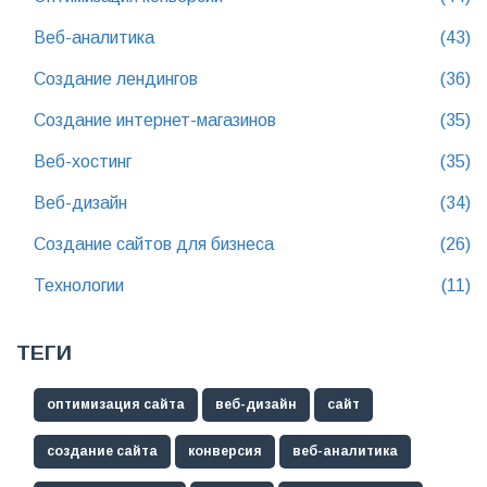
Веб-аналитика
(43)
Создание лендингов
(36)
Создание интернет-магазинов
(35)
Веб-хостинг
(35)
Веб-дизайн
(34)
Создание сайтов для бизнеса
(26)
Технологии
(11)
ТЕГИ
оптимизация сайта
веб-дизайн
сайт
создание сайта
конверсия
веб-аналитика