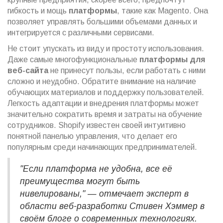
гибкость и мощь
платформы
, такие как Magento. Она
позволяет управлять большими объемами данных и
интегрируется с различными сервисами.
Не стоит упускать из виду и простоту использования.
Даже самые многофункциональные
платформы для
веб-сайта
не принесут пользы, если работать с ними
сложно и неудобно. Обратите внимание на наличие
обучающих материалов и поддержку пользователей.
Легкость адаптации и внедрения платформы может
значительно сократить время и затраты на обучение
сотрудников. Shopify известен своей интуитивно
понятной панелью управления, что делает его
популярным среди начинающих предпринимателей.
"Если платформа не удобна, все её
преимущества могут быть
нивелированы," — отмечает эксперт в
области веб-разработки Стивен Хэммер в
своём блоге о современных технологиях.