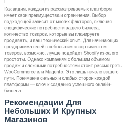
Как видим, каждая из рассматриваемых платформ
имеет свои преимущества и ограничения. Выбор
подходящей зависит от многих факторов, включая
специфические потребности вашего бизнеса,
количество товаров, которые вы планируете
продавать, и ваш технический опыт. Для начинающих
предпринимателей с небольшим ассортиментом
товаров, возможно, лучше подойдет Shopify из-за его
простоты. Однако компаниям с большим объемом
продаж и сложными потребностями стоит рассмотреть
WooCommerce или Magento. Это лишь начало вашего
пути. Понимание сильных и слабых сторон каждой
платформы — ключ к созданию успешного онлайн-
бизнеса.
Рекомендации Для
Небольших И Крупных
Магазинов