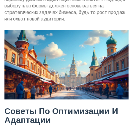
выбору платформы должен основываться на
стратегических задачах бизнеса, будь то рост продаж
или охват новой аудитории.
Советы По Оптимизации И
Адаптации