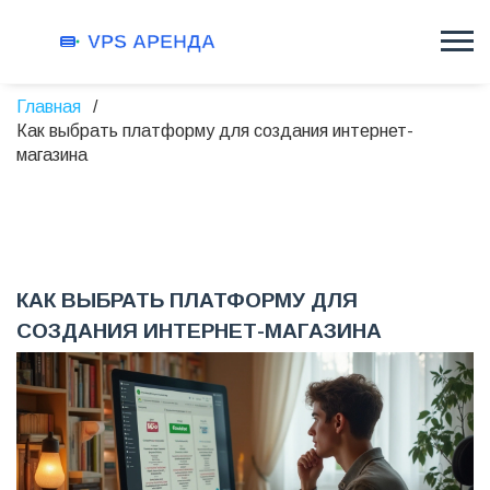
Главная
Как выбрать платформу для создания интернет-
магазина
КАК ВЫБРАТЬ ПЛАТФОРМУ ДЛЯ
СОЗДАНИЯ ИНТЕРНЕТ-МАГАЗИНА