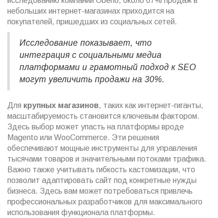
исследованию компании Oberlo, около 67% продаж в
небольших интернет-магазинах приходится на
покупателей, пришедших из социальных сетей.
Исследование показывает, что
интеграция с социальными медиа
платформами и грамотный подход к SEO
могут увеличить продажи на 30%.
Для
крупных магазинов
, таких как интернет-гиганты,
масштабируемость становится ключевым фактором.
Здесь выбор может упасть на платформы вроде
Magento или WooCommerce. Эти решения
обеспечивают мощные инструменты для управления
тысячами товаров и значительными потоками трафика.
Важно также учитывать гибкость кастомизации, что
позволит адаптировать сайт под конкретные нужды
бизнеса. Здесь вам может потребоваться привлечь
профессиональных разработчиков для максимального
использования функционала платформы.