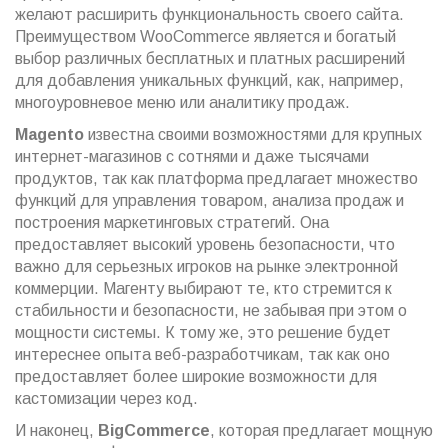
желают расширить функциональность своего сайта.
Преимуществом WooCommerce является и богатый
выбор различных бесплатных и платных расширений
для добавления уникальных функций, как, например,
многоуровневое меню или аналитику продаж.
Magento
известна своими возможностями для крупных
интернет-магазинов с сотнями и даже тысячами
продуктов, так как платформа предлагает множество
функций для управления товаром, анализа продаж и
построения маркетинговых стратегий. Она
предоставляет высокий уровень безопасности, что
важно для серьезных игроков на рынке электронной
коммерции. Магенту выбирают те, кто стремится к
стабильности и безопасности, не забывая при этом о
мощности системы. К тому же, это решение будет
интереснее опыта веб-разработчикам, так как оно
предоставляет более широкие возможности для
кастомизации через код.
И наконец,
BigCommerce
, которая предлагает мощную