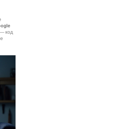
е
ogle
 — код
не