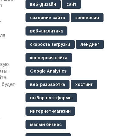
веб-дизайн
сайт
ет
создание сайта
конверсия
у
веб-аналитика
Для
скорость загрузки
лендинг
конверсия сайта
рвую
кты,
Google Analytics
йта,
о будет
веб-разработка
хостинг
выбор платформы
интернет-магазин
ь
малый бизнес