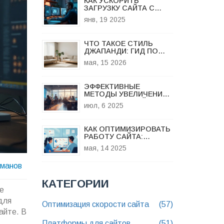
КАК УСКОРИТЬ
ЗАГРУЗКУ САЙТА С
ПОМОЩЬЮ SEO-
янв, 19 2025
ПРАКТИК
ЧТО ТАКОЕ СТИЛЬ
ДЖАПАНДИ: ГИД ПО
ЯПОНСКО-
мая, 15 2026
СКАНДИНАВСКОМУ
ДИЗАЙНУ В 2026 ГОДУ
ЭФФЕКТИВНЫЕ
МЕТОДЫ УВЕЛИЧЕНИЯ
КОНВЕРСИИ САЙТА:
июл, 6 2025
ЛУЧШИЕ ПРАКТИКИ И
СВЕЖИЕ ИДЕИ
КАК ОПТИМИЗИРОВАТЬ
РАБОТУ САЙТА:
УСКОРЯЕМ ЗАГРУЗКУ
мая, 14 2025
БЕЗ БОЛИ
оманов
КАТЕГОРИИ
е
для
Оптимизация скорости сайта
(57)
айте. В
Платформы для сайтов
(51)