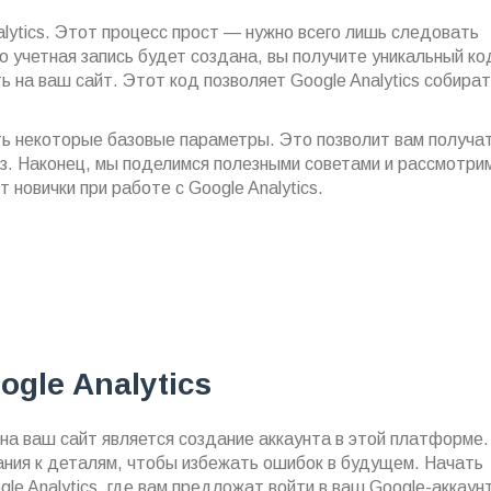
alytics. Этот процесс прост — нужно всего лишь следовать
о учетная запись будет создана, вы получите уникальный ко
 на ваш сайт. Этот код позволяет Google Analytics собира
ь некоторые базовые параметры. Это позволит вам получа
з. Наконец, мы поделимся полезными советами и рассмотри
новички при работе с Google Analytics.
gle Analytics
на ваш сайт является создание аккаунта в этой платформе
ания к деталям, чтобы избежать ошибок в будущем. Начать
le Analytics, где вам предложат войти в ваш Google-аккаун