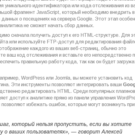
ия уникального идентификатора или кода отслеживания из в
льшой фрагмент JavaScript, который необходимо внедрить 
 данных о посещениях на сервера Google. Этот этап особе
 аналитика не сможет начать сбор данных.
димо сначала получить доступ к его HTML-структуре. Для э
йта или используйте FTP-доступ для редактирования файл
отображение каждого из ваших веб-страниц, обычно это
йте ваш код отслеживания и вставьте его непосредственно 
еспечить правильную работу кода, так как он будет загружа
апример, WordPress или Joomla, вы можете установить код
гина. Эти инструменты позволяют интегрировать ваши
Goog
дственно редактировать HTML. Среди популярных плагино
ляет доступ к аналитике прямо из панели управления WordPr
и позволяют избежать ошибок, которые могут возникнуть при
аг, который нельзя пропустить, если вы хотите
у о ваших пользователях», — говорит Алексей