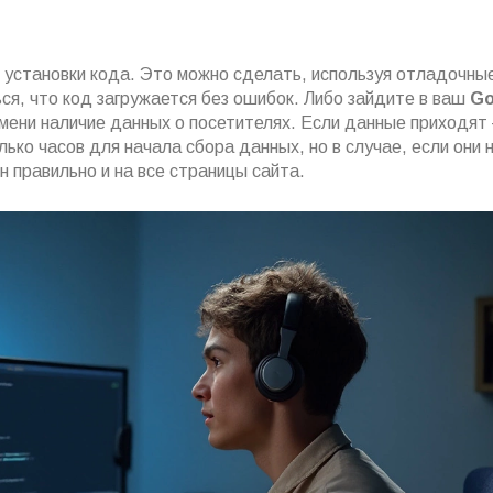
ь установки кода. Это можно сделать, используя отладочны
ся, что код загружается без ошибок. Либо зайдите в ваш
Go
емени наличие данных о посетителях. Если данные приходят
ько часов для начала сбора данных, но в случае, если они 
н правильно и на все страницы сайта.