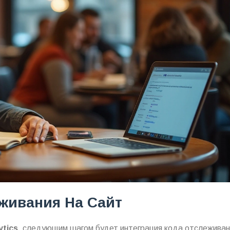
живания На Сайт
ytics
, следующим шагом будет интеграция кода отслеживан