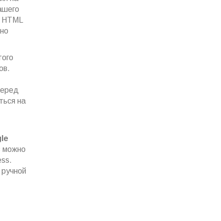
ашего
в HTML
нно
того
ов.
перед
ться на
le
в можно
ess.
 ручной