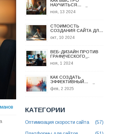
КАК БЫСТРО
НАУЧИТЬСЯ
СОЗДАВАТЬ САЙТ ДЛЯ
ноя, 13 2024
МАЛОГО БИЗНЕСА
СТОИМОСТЬ
СОЗДАНИЯ САЙТА ДЛЯ
МАЛОГО БИЗНЕСА
окт, 10 2024
ВЕБ-ДИЗАЙН ПРОТИВ
ГРАФИЧЕСКОГО
ДИЗАЙНА: КАКОЙ ПУТЬ
ноя, 1 2024
ВЫБРАТЬ?
КАК СОЗДАТЬ
ЭФФЕКТИВНЫЙ
ЛЕНДИНГ, КОТОРЫЙ
фев, 2 2025
ПРОДАЕТ
оманов
КАТЕГОРИИ
а
Оптимизация скорости сайта
(57)
Платформы для сайтов
(51)