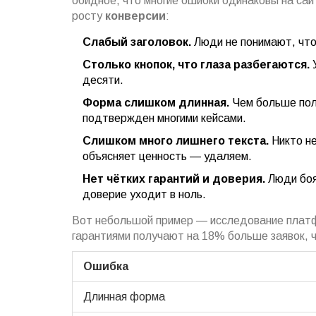
обидное, что многие ошибки одинаковы на са
росту
конверсии
:
Слабый заголовок.
Люди не понимают, что 
Столько кнопок, что глаза разбегаются.
У
десяти.
Форма слишком длинная.
Чем больше пол
подтвержден многими кейсами.
Слишком много лишнего текста.
Никто не
объясняет ценность — удаляем.
Нет чётких гарантий и доверия.
Люди боя
доверие уходит в ноль.
Вот небольшой пример — исследование платфо
гарантиями получают на 18% больше заявок, че
Ошибка
Длинная форма