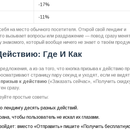
-17%
-11%
ебя на место обычного посетителя. Открой свой лендинг и
 что вызывает вопросы или раздражение — повод сразу менят
у знакомого, который вообще ничего не знает о твоём проду
ействию: Где И Как
редложения, а из-за того, что кнопка призыва к действию п
росматривают страницу пару секунд и уходят, если не видят
й
призыв к действию
(«Заказать сейчас», «Получить скидк
ен сразу.
зуйте простые советы:
о лендингу десять разных действий.
ана, чтобы пользователь не искал их глазами.
оизойдет: вместо «Отправить» пишите «Получить бесплатну