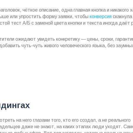
головок, чёткое описание, одна главная кнопка и никакого х
выше или упростить форму заявки, чтобы
конверсия
скакнула
остой тест А/Б с заменой цвета кнопки и текста иногда даёт 
етители ожидают увидеть конкретику — цены, сроки, гаранти
добавить чуть-чуть живого человеческого языка, без заумны
ндингах
треть на него глазами того, кто его создал, а не реального
дельцев даже не знают, на каких этапах люди уходят. Сам