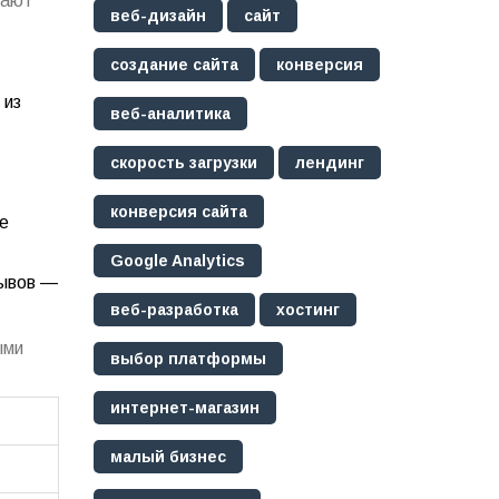
шают
веб-дизайн
сайт
создание сайта
конверсия
 из
веб-аналитика
скорость загрузки
лендинг
конверсия сайта
не
Google Analytics
зывов —
веб-разработка
хостинг
ыми
выбор платформы
интернет-магазин
малый бизнес