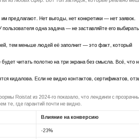
йтах из любых сфер. Вот топ заглядок, которые реально ме
им предлагают. Нет выгоды, нет конкретики — нет заявок.
 пользователя одна задача — не заставляйте его выбирать
ей, тем меньше людей её заполнит — это факт, который
 будет читать полотно на три экрана без смысла. Всё, что 
тся кидалова. Если не видно контактов, сертификатов, от
рмы Roistat из 2024-го показало, что лендинги с прозрачн
м те, где гарантий почти не видно.
Влияние на конверсию
-23%