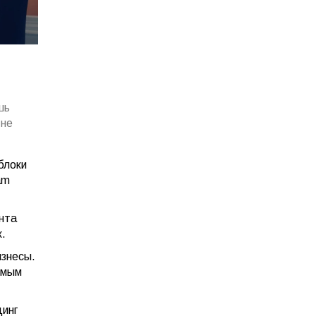
шь
 не
блоки
am
нта
к.
изнесы.
емым
динг