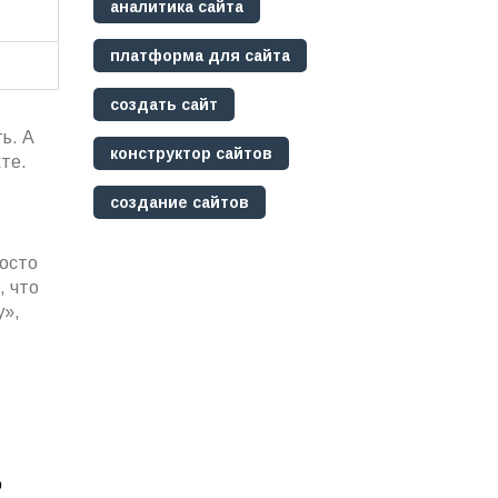
аналитика сайта
платформа для сайта
создать сайт
ь. А
конструктор сайтов
кте.
создание сайтов
росто
, что
у»,
ю