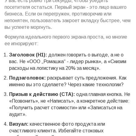
У вас есть ровно три секунды, чтобы убедить
посетителя остаться. Первый экран - это лицо вашего
бизнеса. Если он перегружен, противоречив или
непонятен, пользователь закроет вкладку быстрее, чем
вы успеете моргнуть.
Формула идеального первого экрана проста, но многие
ее игнорируют:
Заголовок (H1):
должен говорить о выгоде, а не о
вас. Не «ООО „Ромашка“ - лидер рынка», а «Снизим
расходы на логистику на 20% за месяц».
Подзаголовок:
раскрывает суть предложения. Как
именно вы это сделаете? Через какие технологии?
Призыв к действию (CTA):
одна главная кнопка. Не
«Позвонить», не «Написать», а конкретное действие:
«Получить расчет стоимости» или «Записаться на
аудит».
Визуал:
качественное фото продукта или
счастливого клиента. Избегайте стоковых