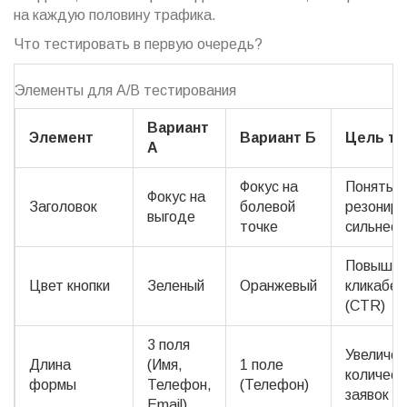
на каждую половину трафика.
Что тестировать в первую очередь?
Элементы для A/B тестирования
Вариант
Элемент
Вариант Б
Цель те
А
Фокус на
Понять, 
Фокус на
Заголовок
болевой
резониру
выгоде
точке
сильнее
Повышен
Цвет кнопки
Зеленый
Оранжевый
кликабел
(CTR)
3 поля
Увеличен
Длина
(Имя,
1 поле
количест
формы
Телефон,
(Телефон)
заявок
Email)