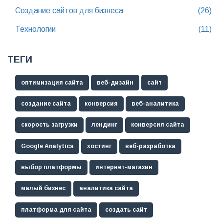
Создание сайтов для бизнеса
(26)
Технологии
(11)
ТЕГИ
оптимизация сайта
веб-дизайн
сайт
создание сайта
конверсия
веб-аналитика
скорость загрузки
лендинг
конверсия сайта
Google Analytics
хостинг
веб-разработка
выбор платформы
интернет-магазин
малый бизнес
аналитика сайта
платформа для сайта
создать сайт