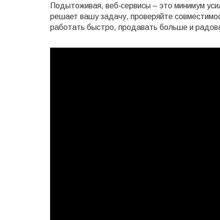
Подытоживая, веб‑сервисы – это минимум уси
решает вашу задачу, проверяйте совместимос
работать быстро, продавать больше и радов