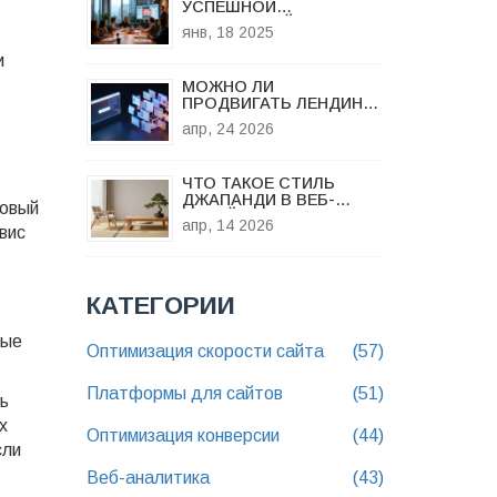
УСПЕШНОЙ
ПРОДАЮЩЕЙ
янв, 18 2025
СТРАНИЦЫ
и
МОЖНО ЛИ
ПРОДВИГАТЬ ЛЕНДИНГ:
РЕАЛЬНО ЛИ ВЫВЕСТИ
апр, 24 2026
ОДНОСТРАНИЧНИК В
ТОП ПОИСКА?
ЧТО ТАКОЕ СТИЛЬ
ДЖАПАНДИ В ВЕБ-
товый
ДИЗАЙНЕ: ГИД ПО
апр, 14 2026
вис
ЭСТЕТИКЕ JAPANDI
КАТЕГОРИИ
вые
Оптимизация скорости сайта
(57)
Платформы для сайтов
(51)
ь
х
Оптимизация конверсии
(44)
сли
Веб-аналитика
(43)