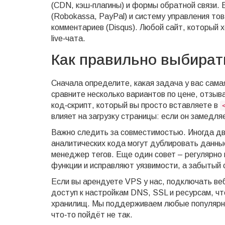
(CDN, кэш‑плагины) и формы обратной связи.
(Robokassa, PayPal) и систему управления тов
комментариев (Disqus). Любой сайт, который 
live‑чата.
Как правильно выбират
Сначала определите, какая задача у вас сама
сравните несколько вариантов по цене, отзыв
код‑скрипт, который вы просто вставляете в
влияет на загрузку страницы: если он замедля
Важно следить за совместимостью. Иногда дв
аналитических кода могут дублировать данные
менеджер тегов. Еще один совет – регулярно
функции и исправляют уязвимости, а забытый 
Если вы арендуете VPS у нас, подключать веб
доступ к настройкам DNS, SSL и ресурсам, ч
хранилищ. Мы поддерживаем любые популярные
что‑то пойдёт не так.