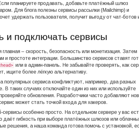
 Если планируете продавать, добавьте платёжный шлюз
аром. Для блога полезны сервисы рассылки (Mailchimp) и
хочет удержать пользователя, получит выгоду от чат‑ботов 
ь и подключать сервисы
я главная – скорость, безопасность или монетизация. Затем
ам и простоте интеграции. Большинство сервисов ставят го
или в админ‑панель. Не забывайте проверять, как сер
<head>
ет, ищите более лёгкую альтернативу.
а популярных сервиса конфликтуют, например, два разных
. В таких случаях отключайте один из них или используйте
 проверяйте обновления. Разработчики часто добавляют но
сервис может стать точкой входа для хакеров.
‑сервисы особенно просто. На отдельном сервере у вас ест
то даёт гибкость при выборе платёжных шлюзов или облачны
 решения, а наша команда готова помочь с установкой, е