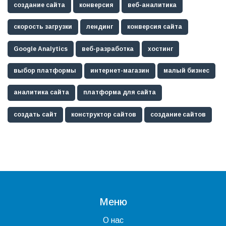
создание сайта
конверсия
веб-аналитика
скорость загрузки
лендинг
конверсия сайта
Google Analytics
веб-разработка
хостинг
выбор платформы
интернет-магазин
малый бизнес
аналитика сайта
платформа для сайта
создать сайт
конструктор сайтов
создание сайтов
Меню
О нас