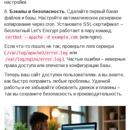
настройки.
6.
Бэкапы и безопасность.
Сделайте первый бэкап
файлов и базы. Настройте автоматическое резервное
копирование через cron. Установите SSL‑сертификат –
бесплатный Let's Encrypt работает в пару команд:
(или nginx).
certbot --apache -d example.com
Если что‑то пошло не так, проверьте логи сервера
(
или
/var/log/apache2/error.log
). Частые ошибки – неверные
/var/log/nginx/error.log
права доступа или опечатки в конфигурации базы.
Теперь ваш сайт доступен пользователям, а вы знаете,
как быстро поправить любые проблемы. Удачной
работы и не забывайте обновлять движок и плагины –
так вы сохраните безопасность и производительность.