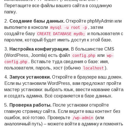
Перетащите все файлы вашего сайта в созданную
папку.
2.
Создание базы данных.
Откройте phpMyAdmin или
выполните в консоли
, затем
mysql -u root -p
создайте базу
и пользователя с
CREATE DATABASE mydb;
паролем, который будет иметь доступ к этой базе.
3.
Настройка конфигурации.
В большинстве CMS
(WordPress, Joomla) есть файл
или
config.php
wp-
. Вставьте туда сведения о базе: имя,
config.php
пользователя, пароль, хост (обычно
).
localhost
4.
Запуск установки.
Откройте в браузере ваш домен.
Если вы установили WordPress, вам предложат пройти
мастер установки: выбрать язык, ввести название сайта
и создать админа. Всё сохраняется в базе данных.
5.
Проверка работы.
После установки откройте
главную страницу сайта. Если видите ваш контент без
ошибок, всё готово. Проверьте
(или
/wp-admin
аналогичный путь) – можете войти в админку и поменять