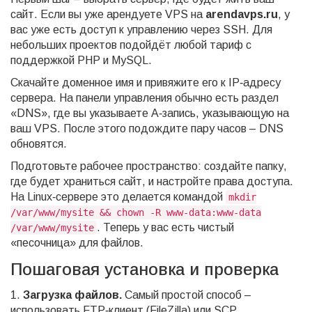
сайт. Если вы уже арендуете VPS на
arendavps.ru
, у
вас уже есть доступ к управлению через SSH. Для
небольших проектов подойдёт любой тариф с
поддержкой PHP и MySQL.
Скачайте доменное имя и привяжите его к IP‑адресу
сервера. На панели управления обычно есть раздел
«DNS», где вы указываете A‑запись, указывающую на
ваш VPS. После этого подождите пару часов – DNS
обновятся.
Подготовьте рабочее пространство: создайте папку,
где будет храниться сайт, и настройте права доступа.
На Linux‑сервере это делается командой
mkdir
/var/www/mysite && chown -R www-data:www-data
. Теперь у вас есть чистый
/var/www/mysite
«песочница» для файлов.
Пошаговая установка и проверка
1.
Загрузка файлов.
Самый простой способ –
использовать FTP‑клиент (FileZilla) или SCP.