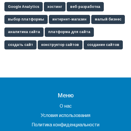
Google Analytics
хостинг
веб-разработка
выбор платформы
интернет-магазин
малый бизнес
аналитика сайта
платформа для сайта
создать сайт
конструктор сайтов
создание сайтов
Меню
О нас
Условия использования
Политика конфиденциальности