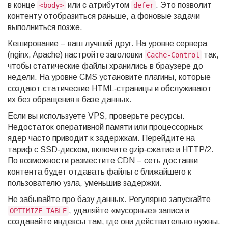
в конце
или с атрибутом
. Это позволит
<body>
defer
контенту отобразиться раньше, а фоновые задачи
выполниться позже.
Кеширование – ваш лучший друг. На уровне сервера
(nginx, Apache) настройте заголовки
так,
Cache-Control
чтобы статические файлы хранились в браузере до
недели. На уровне CMS установите плагины, которые
создают статические HTML‑страницы и обслуживают
их без обращения к базе данных.
Если вы используете VPS, проверьте ресурсы.
Недостаток оперативной памяти или процессорных
ядер часто приводит к задержкам. Перейдите на
тариф с SSD‑диском, включите gzip‑сжатие и HTTP/2.
По возможности разместите CDN – сеть доставки
контента будет отдавать файлы с ближайшего к
пользователю узла, уменьшив задержки.
Не забывайте про базу данных. Регулярно запускайте
, удаляйте «мусорные» записи и
OPTIMIZE TABLE
создавайте индексы там, где они действительно нужны.