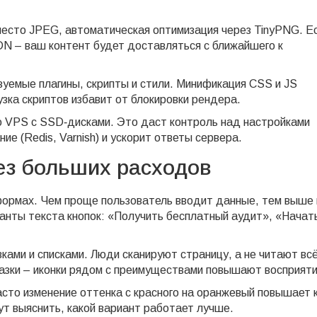
место JPEG, автоматическая оптимизация через TinyPNG. Ес
DN – ваш контент будет доставляться с ближайшего к
зуемые плагины, скрипты и стили. Минификация CSS и JS
узка скриптов избавит от блокировки рендера.
 о VPS с SSD‑дисками. Это даст контроль над настройками
е (Redis, Varnish) и ускорит ответы сервера.
ез больших расходов
формах. Чем проще пользователь вводит данные, тем выше
анты текста кнопок: «Получить бесплатный аудит», «Начат
вками и списками. Люди сканируют страницу, а не читают вс
азки – иконки рядом с преимуществами повышают восприяти
асто изменение оттенка с красного на оранжевый повышает 
гут выяснить, какой вариант работает лучше.