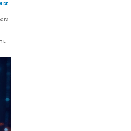
анов
ости
ть.