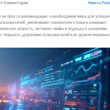
0 Комментарии
Никита Ром
о не просто рекомендация, а необходимая мера для успешн
льзователей, увеличивают показатели отказа и понижают
имальную скорость, интернет-мифы и подходы к ускорению.
ет повысить удержание пользователей и их удовлетвореннос