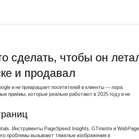
о сделать, чтобы он лета
ске и продавал
oogle и не превращает посетителей в клиенты — пора
е приёмы, которые реально работают в 2025 году и не
траниц
tals. Инструменты PageSpeed Insights, GTmetrix и WebPag
сего проблемы вызывают тяжёлые изображения и