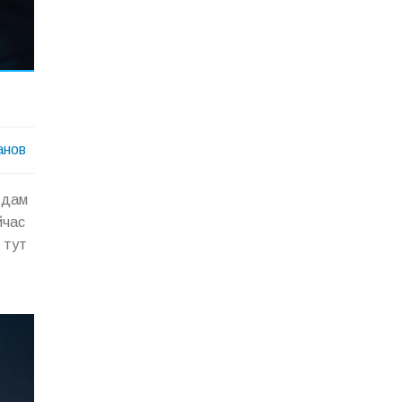
анов
 дам
йчас
 тут