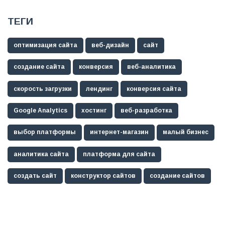
ТЕГИ
оптимизация сайта
веб-дизайн
сайт
создание сайта
конверсия
веб-аналитика
скорость загрузки
лендинг
конверсия сайта
Google Analytics
хостинг
веб-разработка
выбор платформы
интернет-магазин
малый бизнес
аналитика сайта
платформа для сайта
создать сайт
конструктор сайтов
создание сайтов