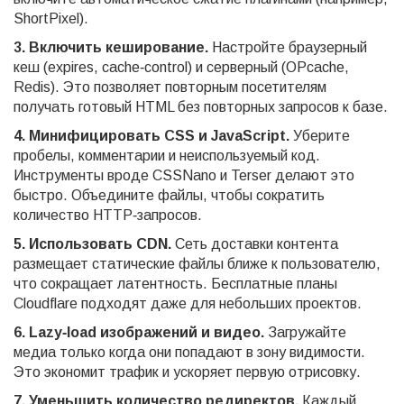
ShortPixel).
3. Включить кеширование.
Настройте браузерный
кеш (expires, cache‑control) и серверный (OPcache,
Redis). Это позволяет повторным посетителям
получать готовый HTML без повторных запросов к базе.
4. Минифицировать CSS и JavaScript.
Уберите
пробелы, комментарии и неиспользуемый код.
Инструменты вроде CSSNano и Terser делают это
быстро. Объедините файлы, чтобы сократить
количество HTTP‑запросов.
5. Использовать CDN.
Сеть доставки контента
размещает статические файлы ближе к пользователю,
что сокращает латентность. Бесплатные планы
Cloudflare подходят даже для небольших проектов.
6. Lazy‑load изображений и видео.
Загружайте
медиа только когда они попадают в зону видимости.
Это экономит трафик и ускоряет первую отрисовку.
7. Уменьшить количество редиректов.
Каждый