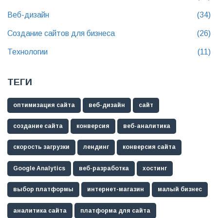
Веб-дизайн
(34)
Создание сайтов для бизнеса
(26)
Технологии
(11)
ТЕГИ
оптимизация сайта
веб-дизайн
сайт
создание сайта
конверсия
веб-аналитика
скорость загрузки
лендинг
конверсия сайта
Google Analytics
веб-разработка
хостинг
выбор платформы
интернет-магазин
малый бизнес
аналитика сайта
платформа для сайта