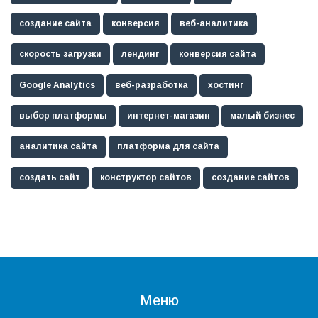
создание сайта
конверсия
веб-аналитика
скорость загрузки
лендинг
конверсия сайта
Google Analytics
веб-разработка
хостинг
выбор платформы
интернет-магазин
малый бизнес
аналитика сайта
платформа для сайта
создать сайт
конструктор сайтов
создание сайтов
Меню