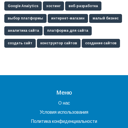
Google Analytics
хостинг
веб-разработка
выбор платформы
интернет-магазин
малый бизнес
аналитика сайта
платформа для сайта
создать сайт
конструктор сайтов
создание сайтов
Меню
О нас
Условия использования
Политика конфиденциальности