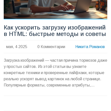
Как ускорить загрузку изображений
в HTML: быстрые методы и советы
мая, 4 2025
0 Комментарии
Никита Романов
Загрузка изображений — частая причина тормозов даже
у простых сайтов. Из этой статьи вы узнаете
конкретные техники и проверенные лайфхаки, которые
реально ускорят вывод картинок на любой странице.
Популярные форматы, современные атрибуты,
компрессия и многое другое — всё просто и по делу. Не
придется разбираться в сложном коде: применяйте
советы и удивляйтесь результату. Подходит для
новичков и «продвинутых» веб-мастеров.