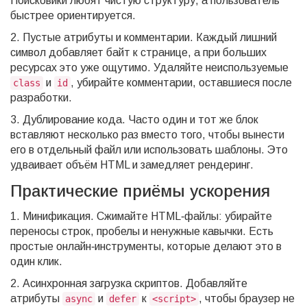
Поисковики любят чистую структуру, а пользователь
быстрее ориентируется.
2. Пустые атрибуты и комментарии. Каждый лишний
символ добавляет байт к странице, а при больших
ресурсах это уже ощутимо. Удаляйте неиспользуемые
и
, убирайте комментарии, оставшиеся после
class
id
разработки.
3. Дублирование кода. Часто один и тот же блок
вставляют несколько раз вместо того, чтобы вынести
его в отдельный файл или использовать шаблоны. Это
удваивает объём HTML и замедляет рендеринг.
Практические приёмы ускорения
1. Минификация. Сжимайте HTML‑файлы: убирайте
переносы строк, пробелы и ненужные кавычки. Есть
простые онлайн‑инструменты, которые делают это в
один клик.
2. Асинхронная загрузка скриптов. Добавляйте
атрибуты
и
к
, чтобы браузер не
async
defer
<script>