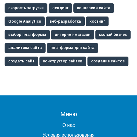
скорость загрузки
лендинг
конверсия сайта
Google Analytics
веб-разработка
хостинг
выбор платформы
интернет-магазин
малый бизнес
аналитика сайта
платформа для сайта
создать сайт
конструктор сайтов
создание сайтов
Меню
О нас
Условия использования