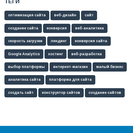
ТЕГИ
оптимизация сайта
веб-дизайн
сайт
создание сайта
конверсия
веб-аналитика
скорость загрузки
лендинг
конверсия сайта
Google Analytics
хостинг
веб-разработка
выбор платформы
интернет-магазин
малый бизнес
аналитика сайта
платформа для сайта
создать сайт
конструктор сайтов
создание сайтов