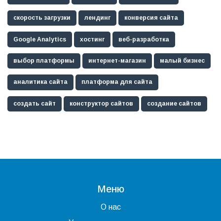
скорость загрузки
лендинг
конверсия сайта
Google Analytics
хостинг
веб-разработка
выбор платформы
интернет-магазин
малый бизнес
аналитика сайта
платформа для сайта
создать сайт
конструктор сайтов
создание сайтов
Меню
О нас