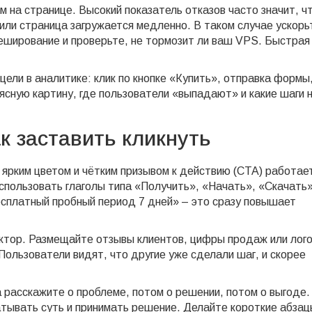
м на странице. Высокий показатель отказов часто значит, ч
или страница загружается медленно. В таком случае ускорь
кеширование и проверьте, не тормозит ли ваш VPS. Быстрая
ели в аналитике: клик по кнопке «Купить», отправка формы
ясную картину, где пользователи «выпадают» и какие шаги 
ак заставить кликнуть
 ярким цветом и чётким призывом к действию (CTA) работае
спользовать глаголы типа «Получить», «Начать», «Скачать»
сплатный пробный период 7 дней» – это сразу повышает
тор. Размещайте отзывы клиентов, цифры продаж или лог
Пользователи видят, что другие уже сделали шаг, и скорее
 расскажите о проблеме, потом о решении, потом о выгоде.
атывать суть и принимать решение. Делайте короткие абзац