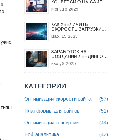
КОНВЕРСИЮ НА САЙТЕ:
то
ГЛАВНЫЕ ФАКТОРЫ
июн, 18 2025
те
КАК УВЕЛИЧИТЬ
СКОРОСТЬ ЗАГРУЗКИ
САЙТА
,
мар, 15 2025
нужно
ЗАРАБОТОК НА
СОЗДАНИИ ЛЕНДИНГОВ:
СКОЛЬКО ПЛАТЯТ ЗА
июл, 9 2025
РАЗРАБОТКУ И КАК
ПОВЫСИТЬ ДОХОД
т
.
КАТЕГОРИИ
Оптимизация скорости сайта
(57)
отипы
Платформы для сайтов
(51)
Оптимизация конверсии
(44)
Веб-аналитика
(43)
ы,