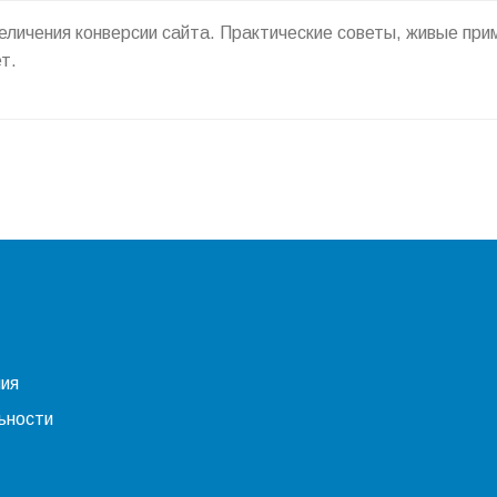
еличения конверсии сайта. Практические советы, живые пр
т.
ния
ьности