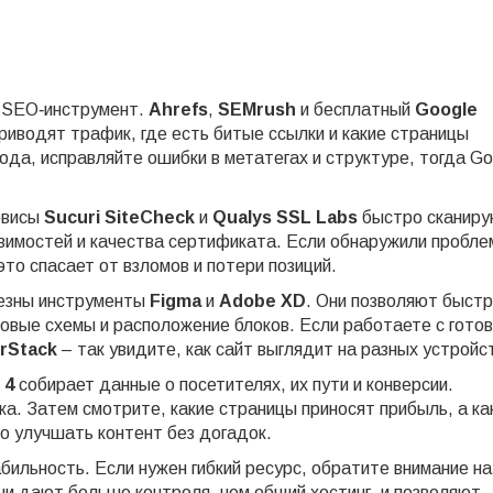
й SEO‑инструмент.
Ahrefs
,
SEMrush
и бесплатный
Google
риводят трафик, где есть битые ссылки и какие страницы
ода, исправляйте ошибки в метатегах и структуре, тогда Go
рвисы
Sucuri SiteCheck
и
Qualys SSL Labs
быстро сканир
звимостей и качества сертификата. Если обнаружили пробле
то спасает от взломов и потери позиций.
лезны инструменты
Figma
и
Adobe XD
. Они позволяют быст
овые схемы и расположение блоков. Если работаете с гото
rStack
– так увидите, как сайт выглядит на разных устройс
 4
собирает данные о посетителях, их пути и конверсии.
ка. Затем смотрите, какие страницы приносят прибыль, а ка
о улучшать контент без догадок.
бильность. Если нужен гибкий ресурс, обратите внимание на
ни дают больше контроля, чем общий хостинг, и позволяют