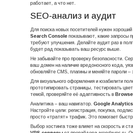
работает, а что нет.
SEO‑анализ и аудит
Для поиска новых посетителей нужен хороши
Search Console
показывают, какие запросы п
требуют улучшения. Делайте аудит раз в полг
будет рад показывать ваш ресурс выше.
Не забывайте про проверку безопасности. Се
ваш домен на наличие вредоносного кода, уя
обновляйте CMS, плагины и меняйте пароли – э
Для визуального оформления и юзабилити по
прототипировать страницы, тестировать цвет
темой, проверяйте её адаптивность в
Browse
Аналитика – ваш навигатор.
Google Analytics
Настройте цели: регистрация, покупка, подпис
просто «тратят» трафик. Это помогает быстр
Выбор хостинга тоже влияет на скорость и ста
VPS‑серверы
от провайдера
arendavps.ru
. О