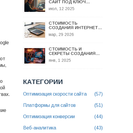
САЙТ ПОД КЛЮЧ
НОВИЧКУ: ПЛАТФОРМА,
июл, 12 2025
АГЕНТСТВО ИЛИ
ФРИЛАНС
СТОИМОСТЬ
СОЗДАНИЯ ИНТЕРНЕТ-
МАГАЗИНА В 2026 ГОДУ:
мар, 29 2026
РЕАЛЬНЫЙ БЮДЖЕТ И
ЦЕНЫ
ogle
СТОИМОСТЬ И
СЕКРЕТЫ СОЗДАНИЯ
ЭФФЕКТИВНОГО
уют
янв, 1 2025
ЛЕНДИНГА
мы,
КАТЕГОРИИ
ро
вой
Оптимизация скорости сайта
(57)
твах.
Платформы для сайтов
(51)
кие
Оптимизация конверсии
(44)
Веб-аналитика
(43)