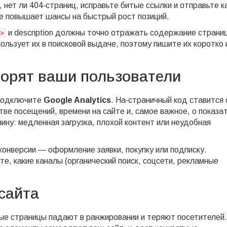
 нет ли 404‑страниц, исправьте битые ссылки и отправьте к
же повышает шансы на быстрый рост позиций.
и description должны точно отражать содержание страни
>
ользует их в поисковой выдаче, поэтому пишите их коротко 
оворят ваши пользователи
 подключите
Google Analytics
. На‑страничный код ставится
тве посещений, времени на сайте и, самое важное, о показа
ичину: медленная загрузка, плохой контент или неудобная
конверсии — оформление заявки, покупку или подписку.
те, какие каналы (органический поиск, соцсети, рекламные
сайта
ные страницы падают в ранжировании и теряют посетителей.