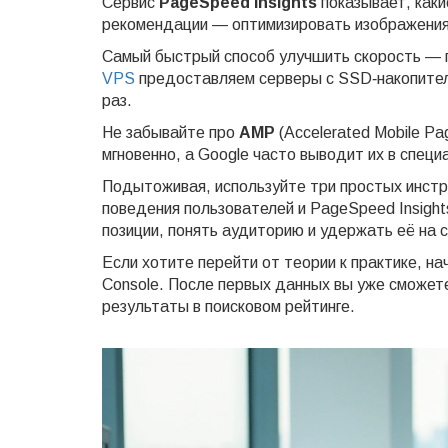
Сервис
PageSpeed Insights
показывает, каки
рекомендации — оптимизировать изображения,
Самый быстрый способ улучшить скорость — п
VPS
предоставляем серверы с SSD‑накопителя
раз.
Не забывайте про
AMP
(Accelerated Mobile P
мгновенно, а Google часто выводит их в спец
Подытоживая, используйте три простых инстру
поведения пользователей и PageSpeed Insigh
позиции, понять аудиторию и удержать её на 
Если хотите перейти от теории к практике, нач
Console. После первых данных вы уже сможете
результаты в поисковом рейтинге.