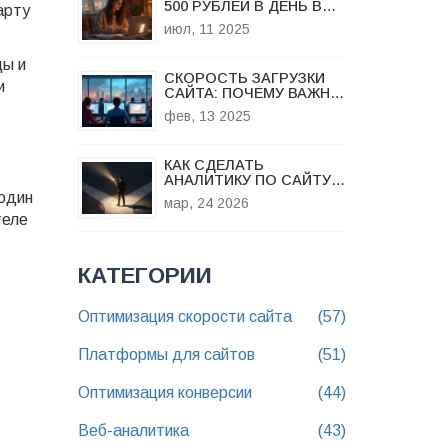
500 РУБЛЕЙ В ДЕНЬ В
арту
ИНТЕРНЕТЕ: ПРОСТЫЕ
июл, 11 2025
И ПРОВЕРЕННЫЕ
СПОСОБЫ ДЛЯ
цы и
НОВИЧКОВ
СКОРОСТЬ ЗАГРУЗКИ
и
САЙТА: ПОЧЕМУ ВАЖНО
И КАК УЛУЧШИТЬ
фев, 13 2025
КАК СДЕЛАТЬ
АНАЛИТИКУ ПО САЙТУ:
ПОШАГОВОЕ
 один
мар, 24 2026
РУКОВОДСТВО 2026
теле
КАТЕГОРИИ
Оптимизация скорости сайта
(57)
Платформы для сайтов
(51)
Оптимизация конверсии
(44)
Веб-аналитика
(43)