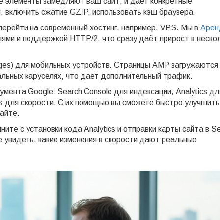
е элементы замедляют ваш сайт, и дает конкретные
 включить сжатие GZIP, использовать кэш браузера.
ерейти на современный хостинг, например, VPS. Мы в
Арен
ми и поддержкой HTTP/2, что сразу даёт прирост в неско
ages) для мобильных устройств. Страницы AMP загружаются
иальных каруселях, что дает дополнительный трафик.
мента Google: Search Console для индексации, Analytics дл
ts для скорости. С их помощью вы сможете быстро улучшить
сайте.
ните с установки кода Analytics и отправки карты сайта в S
 увидеть, какие изменения в скорости дают реальные