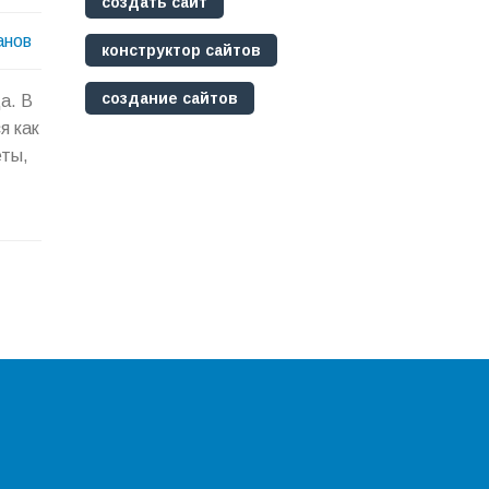
создать сайт
анов
конструктор сайтов
создание сайтов
а. В
я как
еты,