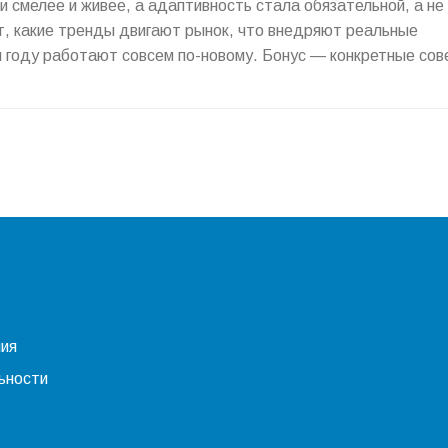
 смелее и живее, а адаптивность стала обязательной, а не
т, какие тренды двигают рынок, что внедряют реальные
м году работают совсем по-новому. Бонус — конкретные сов
 ваши сайты цепляли и были удобны.
ния
ьности