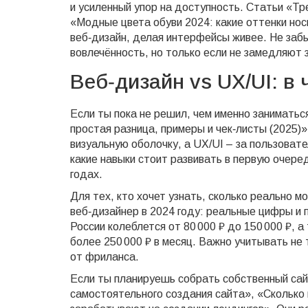
и усиленный упор на доступность. Статьи «Тр
«Модные цвета обуви 2024: какие оттенки но
веб‑дизайн, делая интерфейсы живее. Не заб
вовлечённость, но только если не замедляют з
Веб‑дизайн vs UX/UI: в
Если ты пока не решил, чем именно заниматься
простая разница, примеры и чек‑листы (2025)
визуальную оболочку, а UX/UI – за пользовате
какие навыки стоит развивать в первую очере
годах.
Для тех, кто хочет узнать, сколько реально 
веб‑дизайнер в 2024 году: реальные цифры и 
России колеблется от 80 000 ₽ до 150 000 ₽
более 250 000 ₽ в месяц. Важно учитывать не
от фриланса.
Если ты планируешь собрать собственный сайт
самостоятельного создания сайта», «Сколько 