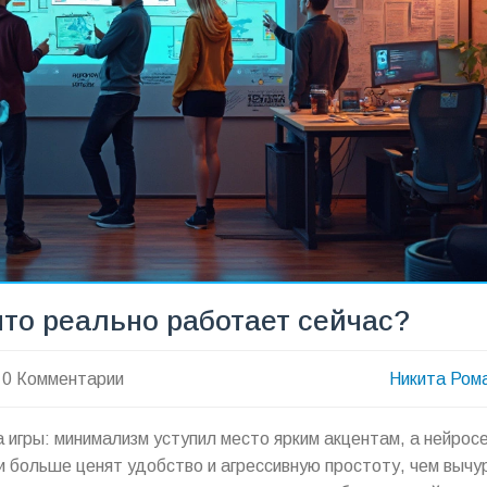
что реально работает сейчас?
0 Комментарии
Никита Ром
а игры: минимализм уступил место ярким акцентам, а нейрос
и больше ценят удобство и агрессивную простоту, чем вычу