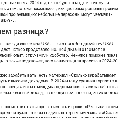
ендовые цвета 2024 года: что будет в моде и почему» и
сить этим летом» показывают, как цветовые решения проник
ывай про анимацию: небольшие переходы могут увеличить
агрузку.
 чём разница?
 – веб‑дизайном или UX/UI – статья «Веб‑дизайн vs UX/UI:
» даст чёткое представление. Веб‑дизайн отвечает за
льский опыт, структуру и удобство. Чек‑лист поможет понят
дь, а также подскажет, кого нанимать для проекта в 2024‑2
можно зарабатывать, есть материал «Сколько зарабатывает
путь к высоким доходам». В 2024‑м году средняя зарплата в
, а топ‑специалисты с международными клиентами зарабатыв
 только базовый доход, но и бонусы за проекты, а также до
, посмотри статьи про стоимость и сроки: «Реальная стои
времени нужно, чтобы создать интернет‑магазин» и «Скольк