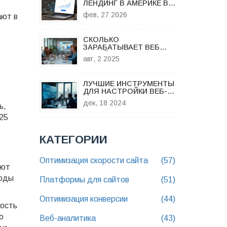
ЛЕНДИНГ В АМЕРИКЕ В
2026 ГОДУ?
фев, 27 2026
ают в
СКОЛЬКО
ЗАРАБАТЫВАЕТ ВЕБ
ДИЗАЙНЕР В 2024 ГОДУ:
авг, 2 2025
РЕАЛЬНЫЕ ЦИФРЫ И
ПУТЬ К ВЫСОКИМ
ДОХОДАМ
ЛУЧШИЕ ИНСТРУМЕНТЫ
ДЛЯ НАСТРОЙКИ ВЕБ-
АНАЛИТИКИ В 2024 ГОДУ
дек, 18 2024
ь,
025
КАТЕГОРИИ
Оптимизация скорости сайта
(57)
ают
ходы
Платформы для сайтов
(51)
Оптимизация конверсии
(44)
мость
о
Веб-аналитика
(43)