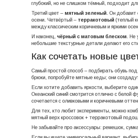
глубокий, но не слишком тёмный, подходит дл
Третий цвет –
мятный зеленый
. Он добавит
осени. Четвёртый –
терракотовый
(теплый к
между классическим коричневым и яркими осен
И наконец,
чёрный с матовым блеском
. Не
небольшие текстурные детали делают его ст
Как сочетать новые цве
Самый простой способ – подбирать обувь по
брюки, попробуйте мятные кеды; они создадут 
Если хотите добавить яркости, выберите оди
Океанский синий смотрится отлично с белой 
сочетается с оливковыми и коричневыми оттен
Для тех, кто любит эксперименты, можно ком
мятный верх кроссовок + терракотовый подо
Не забывайте про аксессуары: ремешок, сумка
Если вы ищете универсальный вариант, выбир