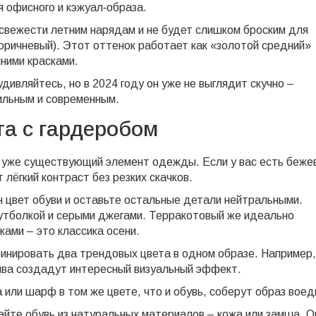
я офисного и кэжуал‑образа.
 свежести летним нарядам и не будет слишком броским для
оричневый). Этот оттенок работает как «золотой средний»
ними красками.
 удивляйтесь, но в 2024 году он уже не выглядит скучно –
ильным и современным.
та с гардеробом
д уже существующий элемент одежды. Если у вас есть беже
лёгкий контраст без резких скачков.
н цвет обуви и оставьте остальные детали нейтральными.
футболкой и серыми джегами. Терракотовый же идеально
ками – это классика осени.
бинировать два трендовых цвета в одном образе. Например,
шва создадут интересный визуальный эффект.
 или шарф в том же цвете, что и обувь, соберут образ воед
айте обувь из натуральных материалов – кожа или замша. О