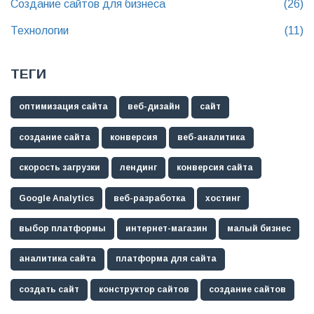
Создание сайтов для бизнеса
(26)
Технологии
(11)
ТЕГИ
оптимизация сайта
веб-дизайн
сайт
создание сайта
конверсия
веб-аналитика
скорость загрузки
лендинг
конверсия сайта
Google Analytics
веб-разработка
хостинг
выбор платформы
интернет-магазин
малый бизнес
аналитика сайта
платформа для сайта
создать сайт
конструктор сайтов
создание сайтов