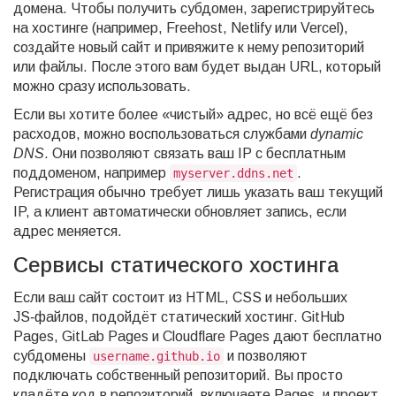
домена. Чтобы получить субдомен, зарегистрируйтесь
на хостинге (например, Freehost, Netlify или Vercel),
создайте новый сайт и привяжите к нему репозиторий
или файлы. После этого вам будет выдан URL, который
можно сразу использовать.
Если вы хотите более «чистый» адрес, но всё ещё без
расходов, можно воспользоваться службами
dynamic
DNS
. Они позволяют связать ваш IP с бесплатным
поддоменом, например
.
myserver.ddns.net
Регистрация обычно требует лишь указать ваш текущий
IP, а клиент автоматически обновляет запись, если
адрес меняется.
Сервисы статического хостинга
Если ваш сайт состоит из HTML, CSS и небольших
JS‑файлов, подойдёт статический хостинг. GitHub
Pages, GitLab Pages и Cloudflare Pages дают бесплатно
субдомены
и позволяют
username.github.io
подключать собственный репозиторий. Вы просто
кладёте код в репозиторий, включаете Pages, и проект