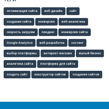
оптимизация сайта
веб-дизайн
сайт
создание сайта
конверсия
веб-аналитика
скорость загрузки
лендинг
конверсия сайта
Google Analytics
веб-разработка
хостинг
выбор платформы
интернет-магазин
малый бизнес
аналитика сайта
платформа для сайта
создать сайт
конструктор сайтов
создание сайтов