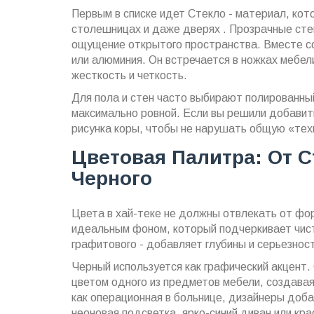
Первым в списке идет
Стекло
-
материал, кото
столешницах и даже дверях
. Прозрачные сте
ощущение открытого пространства. Вместе с
или алюминия. Он встречается в ножках мебел
жесткость и четкость.
Для пола и стен часто выбирают полированны
максимально ровной. Если вы решили добавить
рисунка коры, чтобы не нарушать общую «те
Цветовая Палитра: От С
Черного
Цвета в хай-теке не должны отвлекать от фор
идеальным фоном, который подчеркивает чисто
графитового - добавляет глубины и серьезнос
Черный используется как графический акцент
цветом одного из предметов мебели, создавая
как операционная в больнице, дизайнеры доб
неоновая подсветка, ярко-синий диван или кра