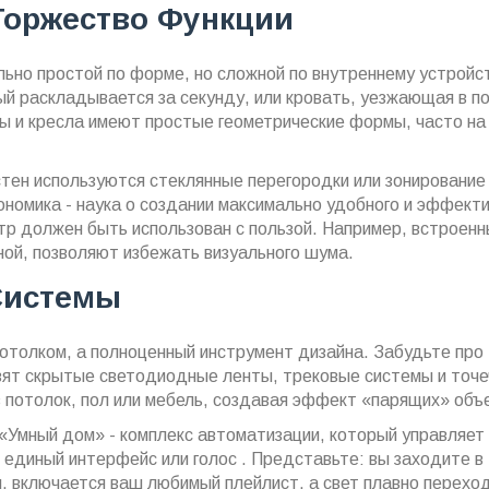
Торжество Функции
ьно простой по форме, но сложной по внутреннему устройс
й раскладывается за секунду, или кровать, уезжающая в п
ны и кресла имеют простые геометрические формы, часто на
тен используются стеклянные перегородки или зонирование
ономика
-
наука о создании максимально удобного и эффекти
тр должен быть использован с пользой. Например, встроен
ой, позволяют избежать визуального шума.
Системы
 потолком, а полноценный инструмент дизайна. Забудьте про
вят скрытые светодиодные ленты, трековые системы и точ
в потолок, пол или мебель, создавая эффект «парящих» объ
«Умный дом»
-
комплекс автоматизации, который управляет
 единый интерфейс или голос
. Представьте: вы заходите в
, включается ваш любимый плейлист, а свет плавно переход