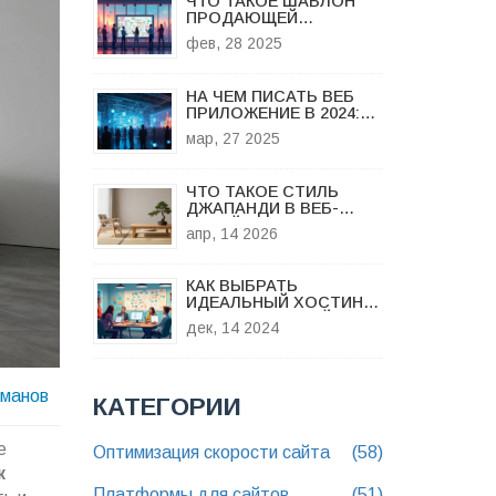
ЧТО ТАКОЕ ШАБЛОН
ПРОДАЮЩЕЙ
СТРАНИЦЫ?
фев, 28 2025
НА ЧЕМ ПИСАТЬ ВЕБ
ПРИЛОЖЕНИЕ В 2024:
ПРАВИЛА ВЫБОРА
мар, 27 2025
ПЛАТФОРМЫ
ЧТО ТАКОЕ СТИЛЬ
ДЖАПАНДИ В ВЕБ-
ДИЗАЙНЕ: ГИД ПО
апр, 14 2026
ЭСТЕТИКЕ JAPANDI
КАК ВЫБРАТЬ
ИДЕАЛЬНЫЙ ХОСТИНГ
ДЛЯ ВАШЕГО САЙТА
дек, 14 2024
оманов
КАТЕГОРИИ
е
Оптимизация скорости сайта
(58)
к
Платформы для сайтов
(51)