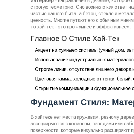
интерьер
-
направление в дизайне, которое с
строгую геометрию
. Оно возникло как ответ н
частью нашего быта, а бетон, стекло и метал
ценность.
Многие путают его с обычным миним
то хай-тек - это про «умнее и эффективнее».
Главное О Стиле Хай-Тек
Акцент на «умные» системы (умный дом, ав
Использование индустриальных материалов: 
Строгие линии, отсутствие лишнего декора 
Цветовая гамма: холодные оттенки, белый, 
Открытые коммуникации и функциональное 
Фундамент Стиля: Мате
В хайтеке нет места кружевам, резному дере
ассоциируются с космосом, заводами или лаб
поверхности, которые визуально расширяют п