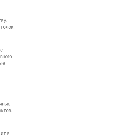
тву.
отолок.
 с
вного
ные
ечные
ектов.
ит в