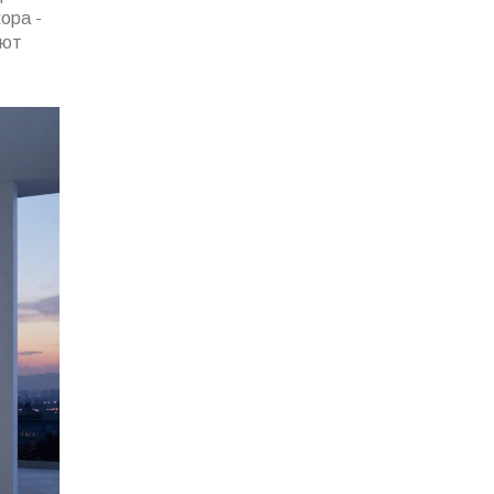
ора -
ают