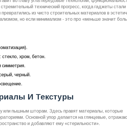
тавит во главу угла передовые технологии, функциональнос
а стремительный технический прогресс, когда гаджеты стали
л превратились из чисто строительных материалов в эстети
ализмом, но если минимализм - это про «меньше значит бол
томатизация).
стекло, хром, бетон.
и симметрия.
серый, черный.
освещение.
риалы И Текстуры
ву или пышным шторам. Здесь правят материалы, которые
ораториями. Основной упор делается на глянцевые, отража
ространство и добавляют ему «стерильности».