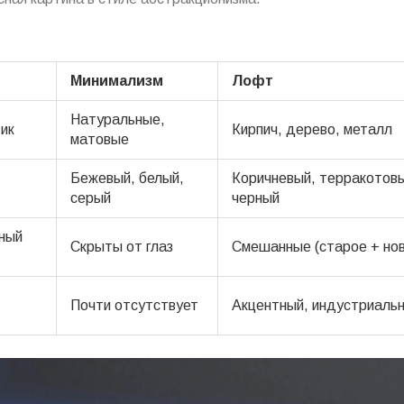
Минимализм
Лофт
Натуральные,
ик
Кирпич, дерево, металл
матовые
Бежевый, белый,
Коричневый, терракотов
серый
черный
мный
Скрыты от глаз
Смешанные (старое + но
Почти отсутствует
Акцентный, индустриаль