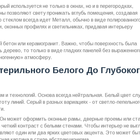
рый используется не только в окнах, но и в перегородках,
ны позволяют свету проникать вглубь помещения, создавая
о стеклом всегда идет
Металл
, обычно в виде полированног
и, оконных профилях и светильниках, придавая интерьеру
й бетон или керамогранит. Важно, чтобы поверхность была
 дерево, то только в виде гладких панелей без выраженног
хногенную» атмосферу.
терильного Белого До Глубоко
м и технологий. Основа всегда нейтральная. Белый цвет сл
ту линий. Серый в разных вариациях - от светло-пепельног
ти.
. Он может оформить оконные рамы, дверные проемы или ст
 четкий контраст с белыми стенами. Чтобы интерьер не выг
авляют один или два ярких цветовых акцента. Это может бы
сная картина в стиле абстракционизма.