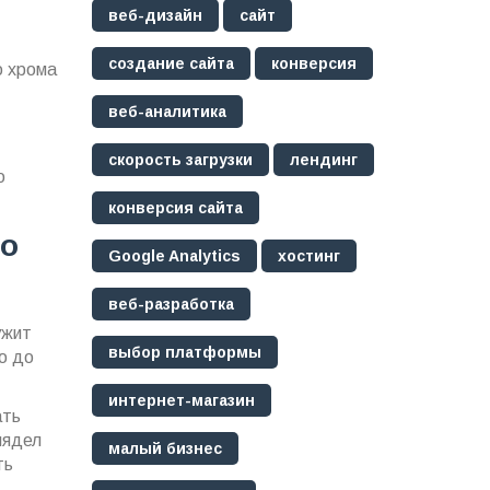
веб-дизайн
сайт
создание сайта
конверсия
о хрома
веб-аналитика
скорость загрузки
лендинг
о
конверсия сайта
го
Google Analytics
хостинг
веб-разработка
ужит
выбор платформы
о до
интернет-магазин
ать
лядел
малый бизнес
ть