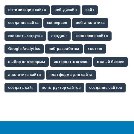
оптимизация сайта
веб-дизайн
сайт
создание сайта
конверсия
веб-аналитика
скорость загрузки
лендинг
конверсия сайта
Google Analytics
веб-разработка
хостинг
выбор платформы
интернет-магазин
малый бизнес
аналитика сайта
платформа для сайта
создать сайт
конструктор сайтов
создание сайтов