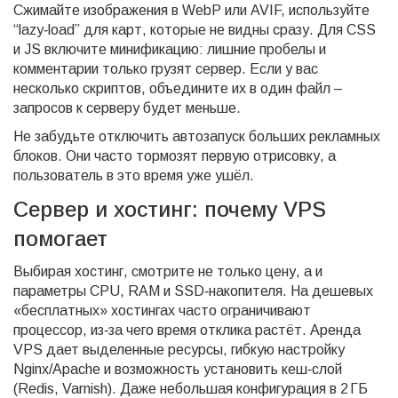
Сжимайте изображения в WebP или AVIF, используйте
“lazy‑load” для карт, которые не видны сразу. Для CSS
и JS включите минификацию: лишние пробелы и
комментарии только грузят сервер. Если у вас
несколько скриптов, объедините их в один файл –
запросов к серверу будет меньше.
Не забудьте отключить автозапуск больших рекламных
блоков. Они часто тормозят первую отрисовку, а
пользователь в это время уже ушёл.
Сервер и хостинг: почему VPS
помогает
Выбирая хостинг, смотрите не только цену, а и
параметры CPU, RAM и SSD‑накопителя. На дешевых
«бесплатных» хостингах часто ограничивают
процессор, из‑за чего время отклика растёт. Аренда
VPS дает выделенные ресурсы, гибкую настройку
Nginx/Apache и возможность установить кеш‑слой
(Redis, Varnish). Даже небольшая конфигурация в 2 ГБ