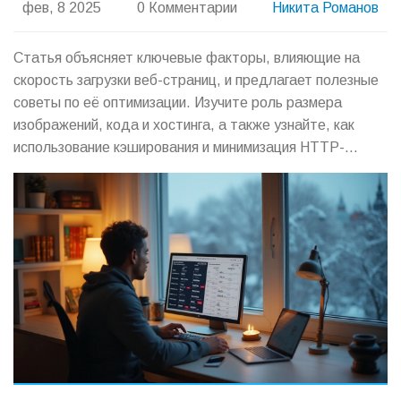
фев, 8 2025
0 Комментарии
Никита Романов
Статья объясняет ключевые факторы, влияющие на
скорость загрузки веб-страниц, и предлагает полезные
советы по её оптимизации. Изучите роль размера
изображений, кода и хостинга, а также узнайте, как
использование кэширования и минимизация HTTP-
запросов могут ускорить ваш сайт. Оптимизация
скорости важна для улучшения пользовательского
опыта и повышения позиций в поисковых системах.
Разберитесь, как каждый элемент вашего сайта может
способствовать быстрой и эффективной загрузке.