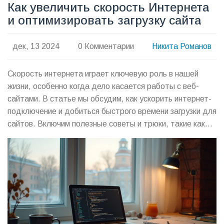
Как увеличить скорость Интернета
и оптимизировать загрузку сайта
дек, 13 2024
0 Комментарии
Никита Романов
Скорость интернета играет ключевую роль в нашей
жизни, особенно когда дело касается работы с веб-
сайтами. В статье мы обсудим, как ускорить интернет-
подключение и добиться быстрого времени загрузки для
сайтов. Включим полезные советы и трюки, такие как
выбор правильного интернет-провайдера и
использование инструментов оптимизации. Мы также
рассмотрим технические аспекты, которые помогут вам
настроить ваш сайт для быстродействия. Будет также
представлена информация о важности кэширования и
управления плагинами на веб-сайте.