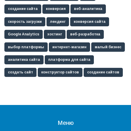
создание сайта
конверсия
веб-аналитика
скорость загрузки
лендинг
конверсия сайта
Google Analytics
хостинг
веб-разработка
выбор платформы
интернет-магазин
малый бизнес
аналитика сайта
платформа для сайта
создать сайт
конструктор сайтов
создание сайтов
Меню