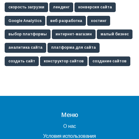
скорость загрузки
лендинг
конверсия сайта
Google Analytics
веб-разработка
хостинг
выбор платформы
интернет-магазин
малый бизнес
аналитика сайта
платформа для сайта
создать сайт
конструктор сайтов
создание сайтов
Меню
О нас
Условия использования